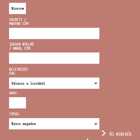
EREDETI /
MAGYAR CÍM:
CÍM
IDEGEN NYELVŰ
/ ANGOL CÍM:
EMAIL
infokozpont@bmc.hu
KELETKEZÉS
ÉVE:
TELEFON
VAGY:
NYITVA TARTÁS
TÍPUS:
ÚJ KERESÉS