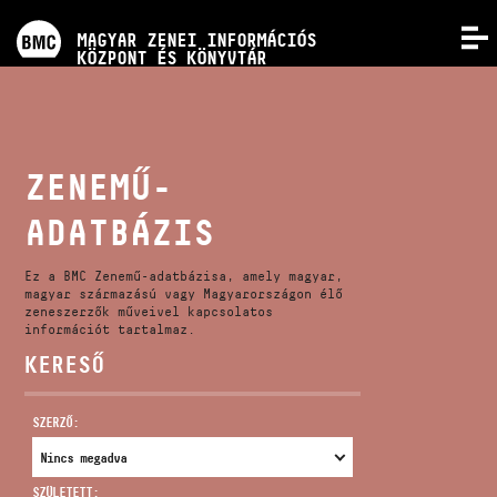
PROGRAMOK
MAGYAR ZENEI INFORMÁCIÓS
MENÜ
KÖZPONT ÉS KÖNYVTÁR
VERSENYEK
KÉPZÉSEK
ZENEMŰ-
ADATBÁZIS
KIADVÁNYOK
Ez a BMC Zenemű-adatbázisa, amely magyar,
RÓLUNK
magyar származású vagy Magyarországon élő
zeneszerzők műveivel kapcsolatos
információt tartalmaz.
KERESŐ
KAPCSOLAT
SZERZŐ:
VIDEÓ GALÉRIA
SZÜLETETT: