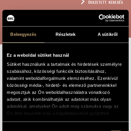
ÖSSZETETT KERESÉS
MŰVÉSZADATBÁZIS
ZENEMŰ-ADATBÁZIS
KERESÉS
ZENEI KÖNYVTÁR, ONLINE KATALÓGUS
Beleegyezés
Részletek
A sütikről
Ez a weboldal sütiket használ
EBERHARDT
A MŰ CÍME
Sütiket használunk a tartalmak és hirdetések személyre
WÜLLNER
szabásához, közösségi funkciók biztosításához,
valamint weboldalforgalmunk elemzéséhez. Ezenkívül
(PSEUDONYM):
közösségi média-, hirdető- és elemező partnereinkkel
ARABESQUE
megosztjuk az Ön weboldalhasználatra vonatkozó
adatait, akik kombinálhatják az adatokat más olyan
adatokkal, amelyeket Ön adott meg számukra vagy az
Kondor Ádám
ZENESZERZŐ
Ön által használt más szolgáltatásokból gyűjtöttek.
Eberhardt Wüllner (pseudonym): Arabesque
EREDETI /
MAGYAR CÍM
Hozzájárulás