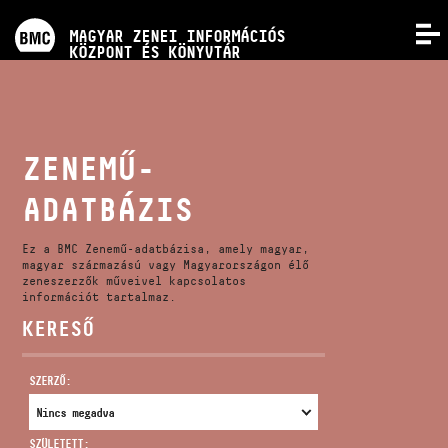
PROGRAMOK
MAGYAR ZENEI INFORMÁCIÓS
MENÜ
KÖZPONT ÉS KÖNYVTÁR
VERSENYEK
KÉPZÉSEK
ZENEMŰ-
ADATBÁZIS
KIADVÁNYOK
Ez a BMC Zenemű-adatbázisa, amely magyar,
RÓLUNK
magyar származású vagy Magyarországon élő
zeneszerzők műveivel kapcsolatos
információt tartalmaz.
KERESŐ
KAPCSOLAT
SZERZŐ:
VIDEÓ GALÉRIA
SZÜLETETT: