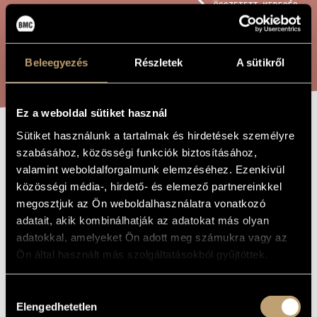
ÖSSZETETT KERESÉS
MŰVÉSZADATBÁZIS
ZENEMŰ-ADATBÁZIS
KERESÉS
Beleegyezés
Részletek
A sütikről
ZENEI KÖNYVTÁR, ONLINE KATALÓGUS
Ez a weboldal sütiket használ
Sütiket használunk a tartalmak és hirdetések személyre
...PER 55, OP.
A MŰ CÍME
szabásához, közösségi funkciók biztosításához,
409
valamint weboldalforgalmunk elemzéséhez. Ezenkívül
közösségi média-, hirdető- és elemező partnereinkkel
megosztjuk az Ön weboldalhasználatra vonatkozó
Rózsa Pál
ZENESZERZŐ
adatait, akik kombinálhatják az adatokat más olyan
adatokkal, amelyeket Ön adott meg számukra vagy az
...per 55, op. 409
EREDETI /
Ön által használt más szolgáltatásokból gyűjtöttek.
MAGYAR CÍM
...per 55, op. 409
IDEGEN
NYELVŰ /
Hozzájárulás
ANGOL CÍM
Elengedhetetlen
kiválasztása
2003
A MŰ