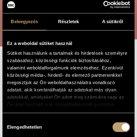
ÖSSZETETT KERESÉS
MŰVÉSZADATBÁZIS
ZENEMŰ-ADATBÁZIS
Beleegyezés
Részletek
A sütikről
KERESÉS
ZENEI KÖNYVTÁR, ONLINE KATALÓGUS
Ez a weboldal sütiket használ
Sütiket használunk a tartalmak és hirdetések személyre
szabásához, közösségi funkciók biztosításához,
CONCERTINO,
A MŰ CÍME
valamint weboldalforgalmunk elemzéséhez. Ezenkívül
OP. 357/A
közösségi média-, hirdető- és elemező partnereinkkel
megosztjuk az Ön weboldalhasználatra vonatkozó
adatait, akik kombinálhatják az adatokat más olyan
Rózsa Pál
ZENESZERZŐ
adatokkal, amelyeket Ön adott meg számukra vagy az
Ön által használt más szolgáltatásokból gyűjtöttek.
Concertino, Op. 357/A
EREDETI /
MAGYAR CÍM
Concertino, Op. 357/A
IDEGEN
Hozzájárulás
NYELVŰ /
Elengedhetetlen
ANGOL CÍM
kiválasztása
2002
A MŰ