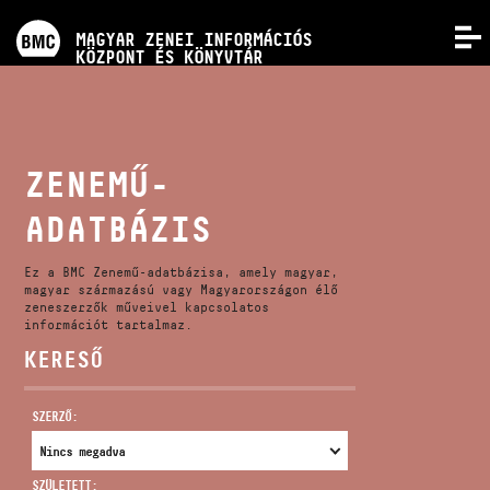
PROGRAMOK
MAGYAR ZENEI INFORMÁCIÓS
MENÜ
KÖZPONT ÉS KÖNYVTÁR
VERSENYEK
KÉPZÉSEK
ZENEMŰ-
ADATBÁZIS
KIADVÁNYOK
Ez a BMC Zenemű-adatbázisa, amely magyar,
RÓLUNK
magyar származású vagy Magyarországon élő
zeneszerzők műveivel kapcsolatos
információt tartalmaz.
KERESŐ
KAPCSOLAT
SZERZŐ:
VIDEÓ GALÉRIA
SZÜLETETT: