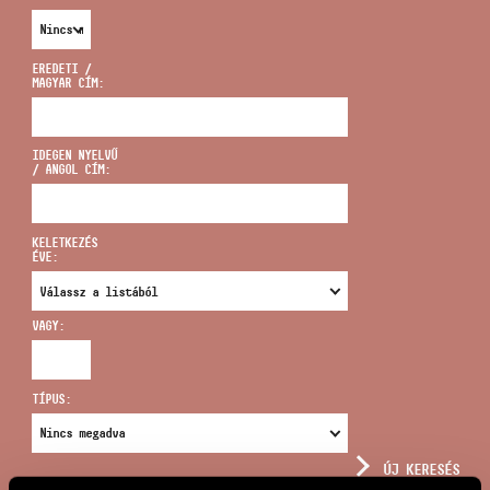
EREDETI /
MAGYAR CÍM:
CÍM
IDEGEN NYELVŰ
/ ANGOL CÍM:
EMAIL
infokozpont@bmc.hu
KELETKEZÉS
ÉVE:
TELEFON
VAGY:
NYITVA TARTÁS
TÍPUS:
ÚJ KERESÉS