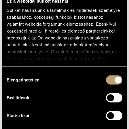
Ez a weboldal sütiket használ
MAGYAR CÍM
Sütiket használunk a tartalmak és hirdetések személyre
Images-instants I - V / Snapshots I - V
IDEGEN
NYELVŰ /
szabásához, közösségi funkciók biztosításához,
ANGOL CÍM
valamint weboldalforgalmunk elemzéséhez. Ezenkívül
2002
A MŰ
közösségi média-, hirdető- és elemező partnereinkkel
KELETKEZÉSI
ÉVE
megosztjuk az Ön weboldalhasználatra vonatkozó
adatait, akik kombinálhatják az adatokat más olyan
Szólóhang(ok)ra és szólóhangszer(ek)re
TÍPUS
adatokkal, amelyeket Ön adott meg számukra vagy az
5
ELŐADÓK
Ön által használt más szolgáltatásokból gyűjtöttek.
SZÁMA
S. - cl. - arpa - vl., cb.
ELŐADÓI
APPARÁTUS
Hozzájárulás
14 perc
IDŐTARTAM
Elengedhetetlen
kiválasztása
1. Tout seul / Egyedül / Alone
TÉTELEK,
2. Féte / Ünnepség / Party
RÉSZEK
3. Printemps / Tavasz / Spring
Beállítások
4. Relation / Kapcsolat / Relation
5. Eternité / Örökkévalóság / Eternitiy
Statisztikai
SHIKI, Masaoka / TAKUBOKU, Ishikawa / PILINSZKY, János
SZÖVEG
Hungarian / French
NYELV