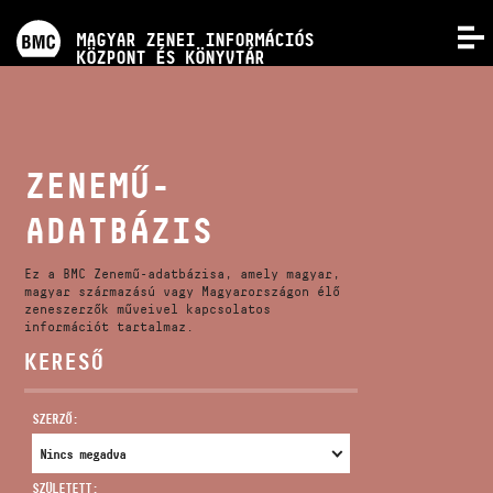
PROGRAMOK
MAGYAR ZENEI INFORMÁCIÓS
MENÜ
KÖZPONT ÉS KÖNYVTÁR
VERSENYEK
KÉPZÉSEK
ZENEMŰ-
ADATBÁZIS
KIADVÁNYOK
Ez a BMC Zenemű-adatbázisa, amely magyar,
RÓLUNK
magyar származású vagy Magyarországon élő
zeneszerzők műveivel kapcsolatos
információt tartalmaz.
KERESŐ
KAPCSOLAT
SZERZŐ:
VIDEÓ GALÉRIA
SZÜLETETT: