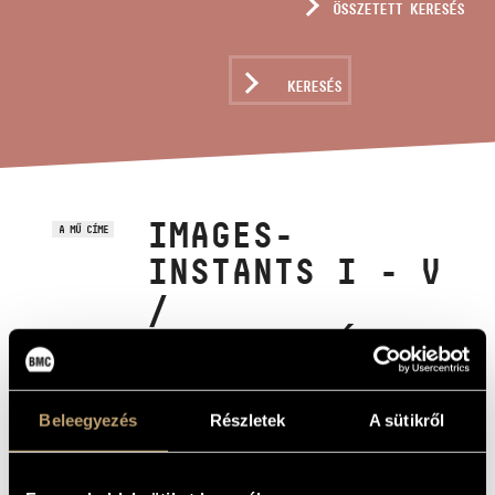
ÖSSZETETT KERESÉS
MŰVÉSZADATBÁZIS
ZENEMŰ-ADATBÁZIS
KERESÉS
ZENEI KÖNYVTÁR, ONLINE KATALÓGUS
IMAGES-
A MŰ CÍME
INSTANTS I - V
/
PILLANATKÉPEK
I - V
Beleegyezés
Részletek
A sütikről
Megyeri Krisztina
ZENESZERZŐ
Images-instants I - V / Pillanatképek I - V
EREDETI /