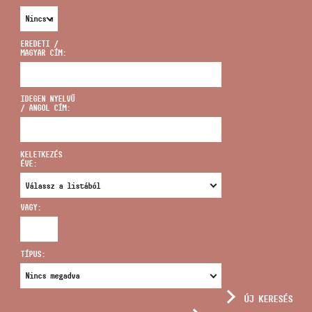
EREDETI /
MAGYAR CÍM:
CÍM
IDEGEN NYELVŰ
/ ANGOL CÍM:
EMAIL
infokozpont@bmc.hu
KELETKEZÉS
ÉVE:
TELEFON
VAGY:
NYITVA TARTÁS
TÍPUS:
ÚJ KERESÉS