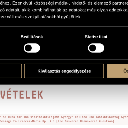
essage to Frances-Marie Op. 31b (The Answered Unanswered Question) - for two viol
hez. Ezenkívül közösségi média-, hirdető- és elemező partner
zó adatait, akik kombinálhatják az adatokat más olyan adatokka
essage to Frances-Marie Op. 31b (The Answered Unanswered Question) - két hegedű
sznált más szolgáltatásokból gyűjtöttek.
e
Beállítások
Statisztikai
Kiválasztás engedélyezése
Ös
a Budapest © 1995, Z. 13 957 (playing score)
VÉTELEK
: 44 Duos for Two Violins<br>Ligeti György: Ballade und Tanz<br>Kurtág Györ
Message to Frances-Marie Op. 31b (The Answered Unanswered Question)