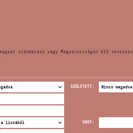
HÍREK
CÍM
VERSENYEK
EMAIL
infokozpont@bmc.hu
KIADVÁNYOK
TELEFON
magyar származású vagy Magyarországon élő zeneszer
KAPCSOLAT
.
NYITVA TARTÁS
SZÜLETETT:
VAGY: