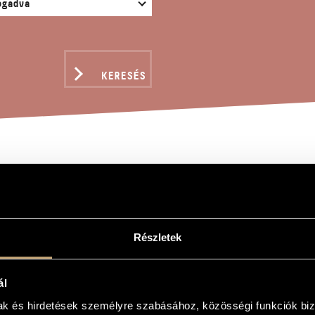
KERESÉS
ATURA - MESSAGE TO F
 (THE ANSWERED UNANS
 TWO VIOLINS
Részletek
ál
gy
mak és hirdetések személyre szabásához, közösségi funkciók biz