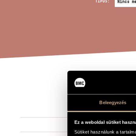
TÍPUS:
LIG
A MŰ CÍME
31B
FOR
Beleegyezés
Ez a weboldal sütiket haszn
Kurtág Györ
ZENESZERZŐ
Sütiket használunk a tartal