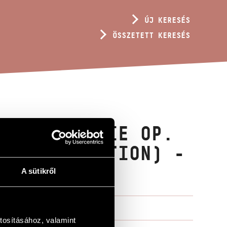
ÚJ KERESÉS
ÖSSZETETT KERESÉS
RANCES-MARIE OP.
WERED QUESTION) -
A sütikről
tosításához, valamint