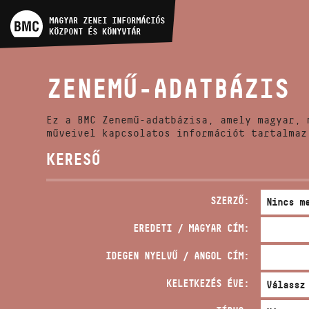
MŰVÉSZADATBÁZIS
MAGYAR ZENEI INFORMÁCIÓS
KÖZPONT ÉS KÖNYVTÁR
ZENEMŰ-ADATBÁZIS
ZENEMŰ-ADATBÁZIS
ZENEI KÖNYVTÁR, ONLINE
KATALÓGUS
Ez a BMC Zenemű-adatbázisa, amely magyar, 
műveivel kapcsolatos információt tartalmaz
KERESŐ
SZERZŐ:
EREDETI / MAGYAR CÍM:
IDEGEN NYELVŰ / ANGOL CÍM:
KELETKEZÉS ÉVE: