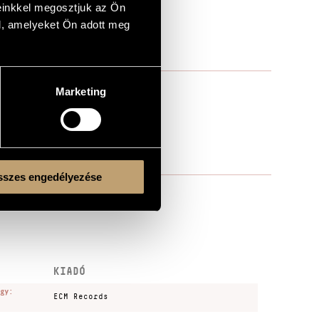
ins
einkkel megosztjuk az Ön
l, amelyeket Ön adott meg
re
Marketing
szes engedélyezése
KIADÓ
gy:
ECM Records