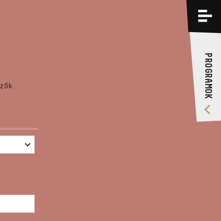
PROGRAMOK
KÉPZÉSEK
PROGRAMOK
RÓLUNK
zők
VIDEÓ GALÉRIA