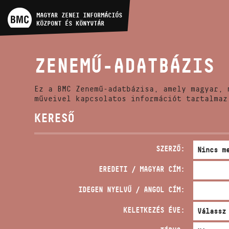
MŰVÉSZADATBÁZIS
MAGYAR ZENEI INFORMÁCIÓS
KÖZPONT ÉS KÖNYVTÁR
ZENEMŰ-ADATBÁZIS
ZENEMŰ-ADATBÁZIS
ZENEI KÖNYVTÁR, ONLINE
KATALÓGUS
Ez a BMC Zenemű-adatbázisa, amely magyar, 
műveivel kapcsolatos információt tartalmaz
KERESŐ
SZERZŐ:
EREDETI / MAGYAR CÍM:
IDEGEN NYELVŰ / ANGOL CÍM:
KELETKEZÉS ÉVE: