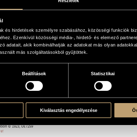
Részletek
 Mlle. Jelly d’Arányi
ál
mak és hirdetések személyre szabásához, közösségi funkciók biz
e
hez. Ezenkívül közösségi média-, hirdető- és elemező partner
zó adatait, akik kombinálhatják az adatokat más olyan adatokka
sznált más szolgáltatásokból gyűjtöttek.
Beállítások
Statisztikai
derato
23, Berlin; Imre Waldbauer (vl.), Béla Bartók (pf.)
1923, Budapest; Ede Zathureczky (vl.), Béla Bartók (pf.)
Kiválasztás engedélyezése
Ös
ondon; Jelly Arány (vl.), Béla Bartók (pf.)
ition © 1923, UE7259
re!