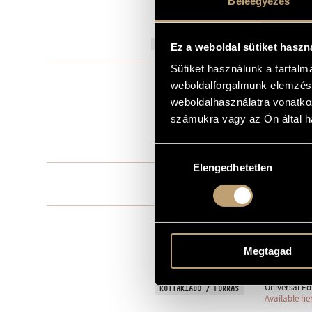
Beleegyezés
Composé pour
AJÁNLÁS
1922
A MŰ KELETKEZÉSI ÉVE
Ez a weboldal sütiket haszn
Sütiket használunk a tartal
Kamarazen
TÍPUS
weboldalforgalmunk elemzésé
2
ELŐADÓK SZÁMA
weboldalhasználatra vonatko
számukra vagy az Ön által ha
vl., pf.
ELŐADÓI APPARÁTUS
20 perc
IDŐTARTAM
Hozzájárulás
Elengedhetetlen
kiválasztása
1. Molto mo
TÉTELEK, RÉSZEK
2. Allegretto
7 February 19
BEMUTATÓ
27 February 
Megtagad
7 May 1923, L
Universal Ed
KOTTAKIADÓ / FORRÁS
Available he