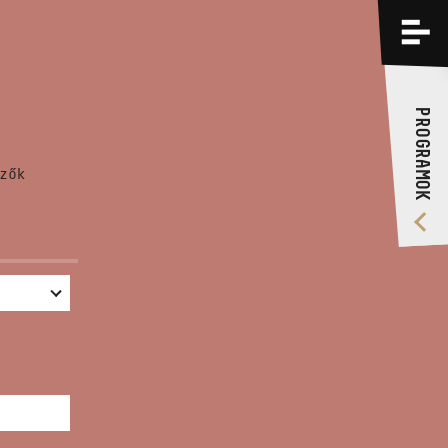
PROGRAMOK
KÉPZÉSEK
PROGRAMOK
RÓLUNK
zők
VIDEÓ GALÉRIA