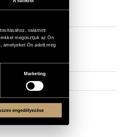
A sütikről
tosításához, valamint
einkkel megosztjuk az Ön
l, amelyeket Ön adott meg
Marketing
szes engedélyezése