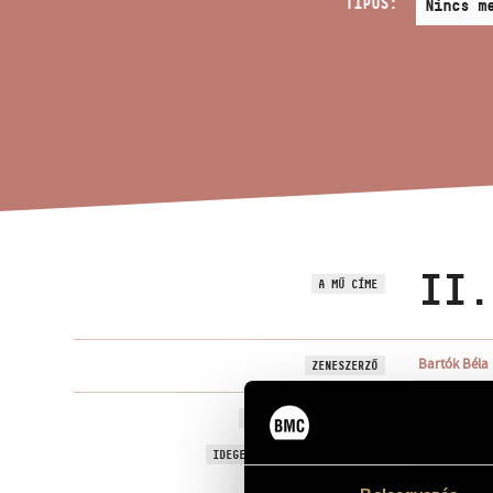
TÍPUS:
II.
A MŰ CÍME
Bartók Béla
ZENESZERZŐ
II. szonáta, 
EREDETI / MAGYAR CÍM
Sonata No. 2
IDEGEN NYELVŰ / ANGOL CÍM
Hegedűre és
ALCÍM