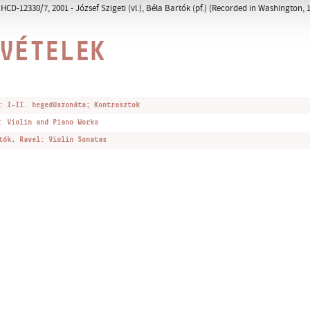
CD-12330/7, 2001 - József Szigeti (vl.), Béla Bartók (pf.) (Recorded in Washington, 1
VÉTELEK
: I-II. hegedűszonáta; Kontrasztok
: Violin and Piano Works
tók, Ravel: Violin Sonatas