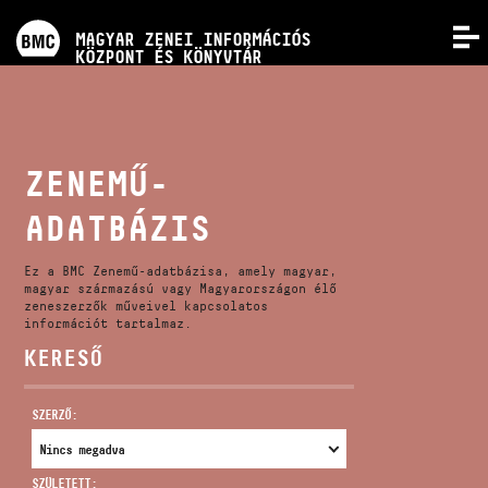
PROGRAMOK
MAGYAR ZENEI INFORMÁCIÓS
MENÜ
KÖZPONT ÉS KÖNYVTÁR
VERSENYEK
KÉPZÉSEK
ZENEMŰ-
ADATBÁZIS
KIADVÁNYOK
Ez a BMC Zenemű-adatbázisa, amely magyar,
RÓLUNK
magyar származású vagy Magyarországon élő
zeneszerzők műveivel kapcsolatos
információt tartalmaz.
KERESŐ
KAPCSOLAT
SZERZŐ:
VIDEÓ GALÉRIA
SZÜLETETT: