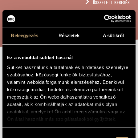
ÖSSZETETT KERESÉS
MŰVÉSZADATBÁZIS
ZENEMŰ-ADATBÁZIS
KERESÉS
ZENEI KÖNYVTÁR, ONLINE KATALÓGUS
Beleegyezés
Részletek
A sütikről
Ez a weboldal sütiket használ
VÁLTOZATOK
A MŰ CÍME
Sütiket használunk a tartalmak és hirdetések személyre
(THEMA UND
szabásához, közösségi funkciók biztosításához,
valamint weboldalforgalmunk elemzéséhez. Ezenkívül
ZWÖLF
közösségi média-, hirdető- és elemező partnereinkkel
VARIATIONEN
megosztjuk az Ön weboldalhasználatra vonatkozó
FÜR KLAVIER)
adatait, akik kombinálhatják az adatokat más olyan
adatokkal, amelyeket Ön adott meg számukra vagy az
BB 22
Ön által használt más szolgáltatásokból gyűjtöttek.
Bartók Béla
ZENESZERZŐ
Hozzájárulás