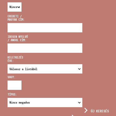
EREDETI /
MAGYAR CÍM:
CÍM
IDEGEN NYELVŰ
/ ANGOL CÍM:
EMAIL
infokozpont@bmc.hu
KELETKEZÉS
ÉVE:
TELEFON
VAGY:
NYITVA TARTÁS
TÍPUS:
ÚJ KERESÉS