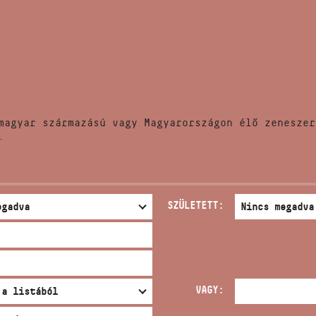
HÍREK
CÍM
VERSENYEK
EMAIL
infokozpont@bmc.hu
KIADVÁNYOK
TELEFON
magyar származású vagy Magyarországon élő zeneszer
KAPCSOLAT
.
NYITVA TARTÁS
SZÜLETETT:
VAGY: