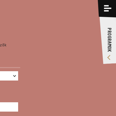
PROGRAMOK
KÉPZÉSEK
PROGRAMOK
RÓLUNK
zők
VIDEÓ GALÉRIA