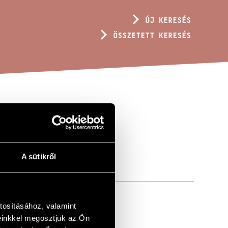
ÚJ KERESÉS
ÖSSZETETT KERESÉS
P. 284
A sütikről
tosításához, valamint
einkkel megosztjuk az Ön