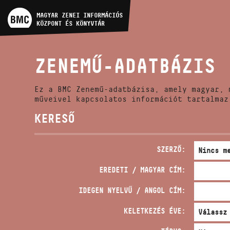
MŰVÉSZADATBÁZIS
MAGYAR ZENEI INFORMÁCIÓS
KÖZPONT ÉS KÖNYVTÁR
ZENEMŰ-ADATBÁZIS
ZENEMŰ-ADATBÁZIS
ZENEI KÖNYVTÁR, ONLINE
KATALÓGUS
Ez a BMC Zenemű-adatbázisa, amely magyar, 
műveivel kapcsolatos információt tartalmaz
KERESŐ
SZERZŐ:
EREDETI / MAGYAR CÍM:
IDEGEN NYELVŰ / ANGOL CÍM:
KELETKEZÉS ÉVE: