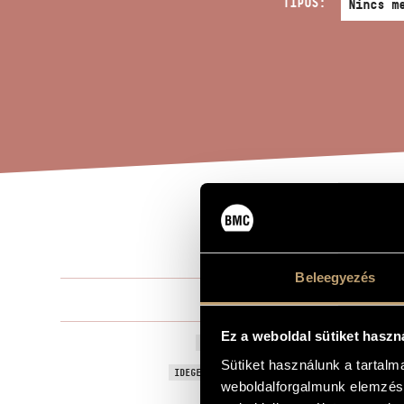
TÍPUS:
PAS
A MŰ CÍME
Beleegyezés
Szokolay Sá
ZENESZERZŐ
Ez a weboldal sütiket haszn
Passacaglia-
EREDETI / MAGYAR CÍM
Sütiket használunk a tartal
Passacaglia-
IDEGEN NYELVŰ / ANGOL CÍM
weboldalforgalmunk elemzésé
Hegedűre
ALCÍM