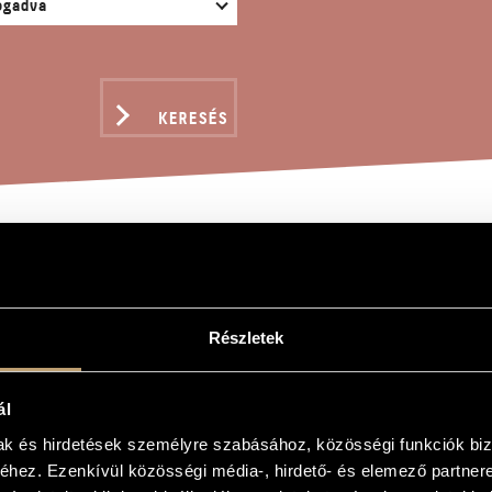
KERESÉS
SACAGLIA-FANTASIA, O
Részletek
ndor
ál
Fantasia, Op. 284
mak és hirdetések személyre szabásához, közösségi funkciók biz
Fantasia, Op. 284
hez. Ezenkívül közösségi média-, hirdető- és elemező partner