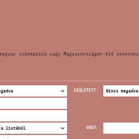
HÍREK
CÍM
VERSENYEK
EMAIL
infokozpont@bmc.hu
KIADVÁNYOK
TELEFON
magyar származású vagy Magyarországon élő zeneszer
KAPCSOLAT
.
NYITVA TARTÁS
SZÜLETETT:
VAGY: