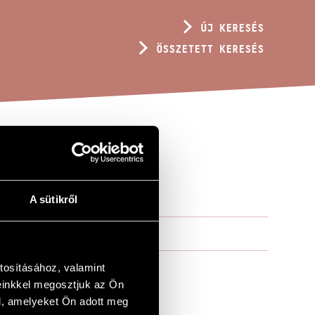
ÚJ KERESÉS
ÖSSZETETT KERESÉS
9
A sütikről
tosításához, valamint
einkkel megosztjuk az Ön
l, amelyeket Ön adott meg