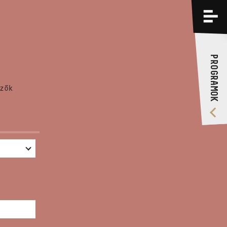
PROGRAMOK
KÉPZÉSEK
PROGRAMOK
RÓLUNK
zők
VIDEÓ GALÉRIA