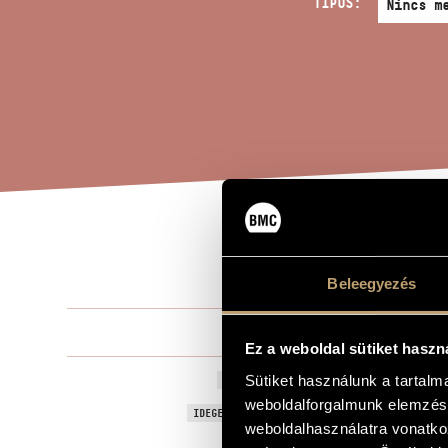
TÍPUS:
RON
A MŰ CÍME
Beleegyezés
Szokolay Sá
ZENESZERZŐ
Ez a weboldal sütiket haszn
Rondo diabol
Sütiket használunk a tartal
EREDETI / MAGYAR CÍM
weboldalforgalmunk elemzésé
Rondo diabol
IDEGEN NYELVŰ / ANGOL CÍM
weboldalhasználatra vonatko
Zongorára
ALCÍM