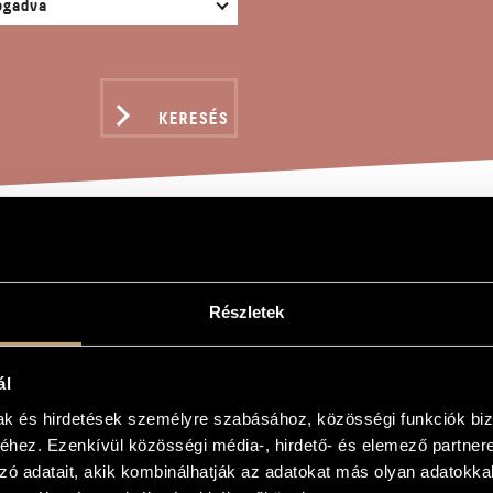
KERESÉS
DO DIABOLICO, OP. 27
Részletek
ndor
ál
ico, Op. 279
mak és hirdetések személyre szabásához, közösségi funkciók biz
hez. Ezenkívül közösségi média-, hirdető- és elemező partner
ico, Op. 279
zó adatait, akik kombinálhatják az adatokat más olyan adatokka