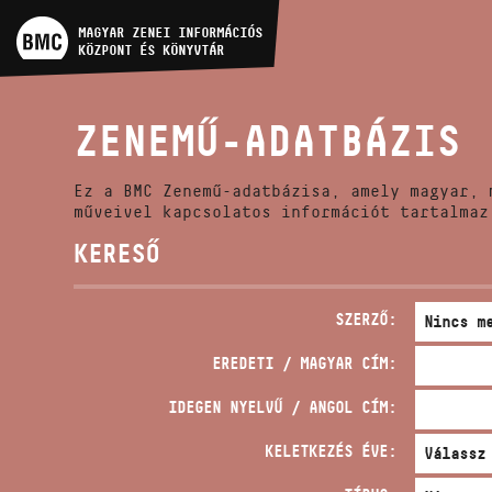
MŰVÉSZADATBÁZIS
MAGYAR ZENEI INFORMÁCIÓS
KÖZPONT ÉS KÖNYVTÁR
ZENEMŰ-ADATBÁZIS
ZENEMŰ-ADATBÁZIS
ZENEI KÖNYVTÁR, ONLINE
KATALÓGUS
Ez a BMC Zenemű-adatbázisa, amely magyar, 
műveivel kapcsolatos információt tartalmaz
KERESŐ
SZERZŐ:
EREDETI / MAGYAR CÍM:
IDEGEN NYELVŰ / ANGOL CÍM:
KELETKEZÉS ÉVE: