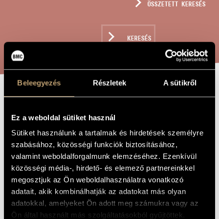
ÖSSZETETT KERESÉS
MŰVÉSZADATBÁZIS
ZENEMŰ-ADATBÁZIS
KERESÉS
ZENEI KÖNYVTÁR, ONLINE KATALÓGUS
Beleegyezés
Részletek
A sütikről
SONATINA DA
A MŰ CÍME
CHIESA, OP.
Ez a weboldal sütiket használ
267
Sütiket használunk a tartalmak és hirdetések személyre
szabásához, közösségi funkciók biztosításához,
valamint weboldalforgalmunk elemzéséhez. Ezenkívül
Szokolay Sándor
ZENESZERZŐ
közösségi média-, hirdető- és elemező partnereinkkel
megosztjuk az Ön weboldalhasználatra vonatkozó
Sonatina da chiesa, Op. 267
EREDETI /
adatait, akik kombinálhatják az adatokat más olyan
MAGYAR CÍM
adatokkal, amelyeket Ön adott meg számukra vagy az
Sonatina da chiesa, Op. 267
IDEGEN
NYELVŰ /
Ön által használt más szolgáltatásokból gyűjtöttek.
ANGOL CÍM