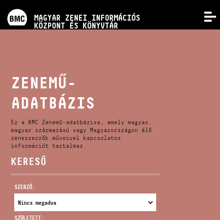
PROGRAMOK
MAGYAR ZENEI INFORMÁCIÓS
MENÜ
KÖZPONT ÉS KÖNYVTÁR
VERSENYEK
KÉPZÉSEK
ZENEMŰ-
ADATBÁZIS
KIADVÁNYOK
Ez a BMC Zenemű-adatbázisa, amely magyar,
RÓLUNK
magyar származású vagy Magyarországon élő
zeneszerzők műveivel kapcsolatos
információt tartalmaz.
KERESŐ
KAPCSOLAT
SZERZŐ:
VIDEÓ GALÉRIA
SZÜLETETT: