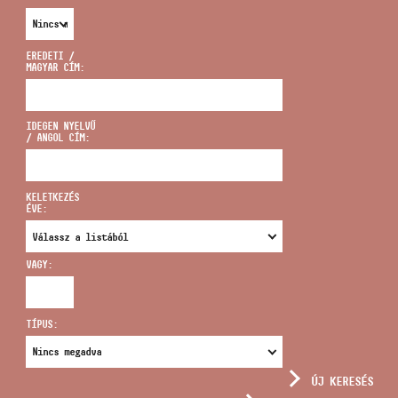
EREDETI /
MAGYAR CÍM:
CÍM
IDEGEN NYELVŰ
/ ANGOL CÍM:
EMAIL
infokozpont@bmc.hu
KELETKEZÉS
ÉVE:
TELEFON
VAGY:
NYITVA TARTÁS
TÍPUS:
ÚJ KERESÉS