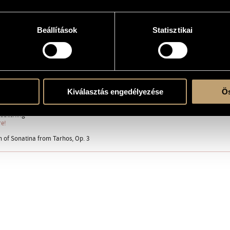
Beállítások
Statisztikai
e
Kiválasztás engedélyezése
Ös
ublishing
re!
n of Sonatina from Tarhos, Op. 3