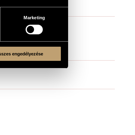
Marketing
szes engedélyezése