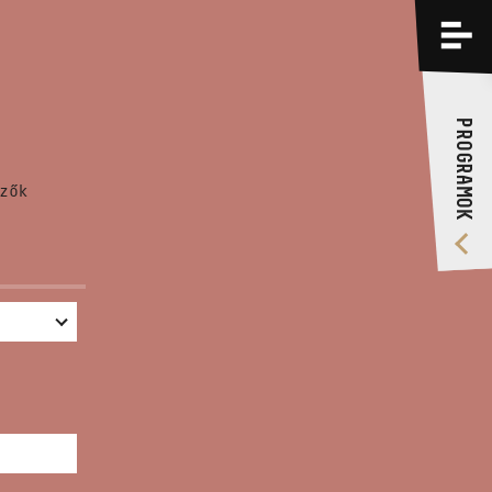
PROGRAMOK
KÉPZÉSEK
PROGRAMOK
RÓLUNK
zők
VIDEÓ GALÉRIA