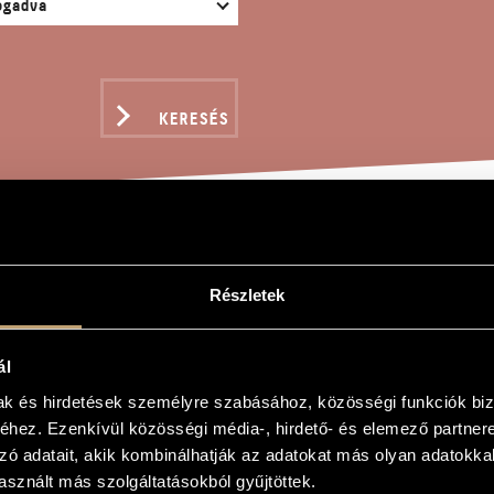
KERESÉS
HOSI SZONATINA, OP. 
Részletek
ndor
ál
mak és hirdetések személyre szabásához, közösségi funkciók biz
atina, Op. 3a
hez. Ezenkívül közösségi média-, hirdető- és elemező partner
om Tarhos, Op. 3a
zó adatait, akik kombinálhatják az adatokat más olyan adatokka
sznált más szolgáltatásokból gyűjtöttek.
ttre