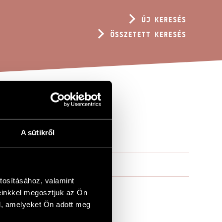
ÚJ KERESÉS
ÖSSZETETT KERESÉS
3A
A sütikről
tosításához, valamint
einkkel megosztjuk az Ön
l, amelyeket Ön adott meg