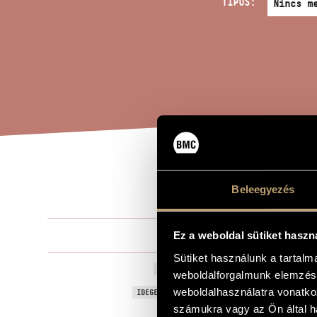
TÍPUS:
TAR
A MŰ CÍME
Beleegyezés
Szokolay Sá
Ez a weboldal sütiket haszn
ZENESZERZŐ
Sütiket használunk a tartal
Tarhosi szon
EREDETI / MAGYAR CÍM
weboldalforgalmunk elemzésé
Sonatina fr
weboldalhasználatra vonatko
IDEGEN NYELVŰ / ANGOL CÍM
számukra vagy az Ön által ha
Fuvolakvarte
ALCÍM