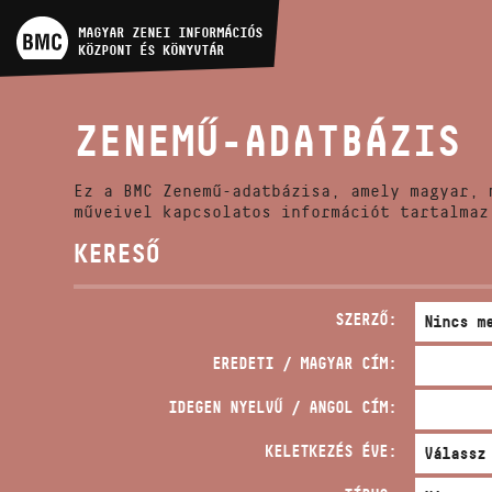
MŰVÉSZADATBÁZIS
MAGYAR ZENEI INFORMÁCIÓS
KÖZPONT ÉS KÖNYVTÁR
ZENEMŰ-ADATBÁZIS
ZENEMŰ-ADATBÁZIS
ZENEI KÖNYVTÁR, ONLINE
KATALÓGUS
Ez a BMC Zenemű-adatbázisa, amely magyar, 
műveivel kapcsolatos információt tartalmaz
KERESŐ
SZERZŐ:
EREDETI / MAGYAR CÍM:
IDEGEN NYELVŰ / ANGOL CÍM:
KELETKEZÉS ÉVE: