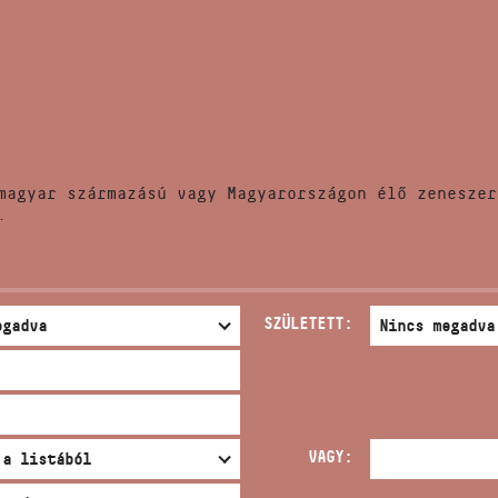
HÍREK
CÍM
VERSENYEK
EMAIL
infokozpont@bmc.hu
KIADVÁNYOK
TELEFON
magyar származású vagy Magyarországon élő zeneszer
KAPCSOLAT
.
NYITVA TARTÁS
SZÜLETETT:
VAGY: