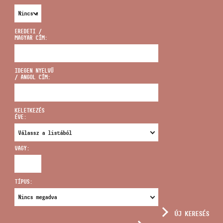
EREDETI /
MAGYAR CÍM:
CÍM
IDEGEN NYELVŰ
/ ANGOL CÍM:
EMAIL
infokozpont@bmc.hu
KELETKEZÉS
ÉVE:
TELEFON
VAGY:
NYITVA TARTÁS
TÍPUS:
ÚJ KERESÉS