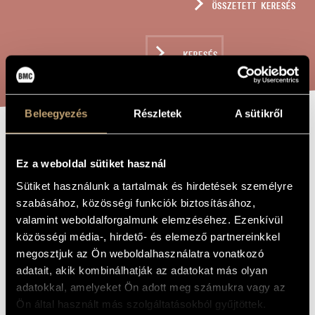
ÖSSZETETT KERESÉS
MŰVÉSZADATBÁZIS
ZENEMŰ-ADATBÁZIS
KERESÉS
ZENEI KÖNYVTÁR, ONLINE KATALÓGUS
Beleegyezés
Részletek
A sütikről
MAGYAR
A MŰ CÍME
Ez a weboldal sütiket használ
CONCERTO
Sütiket használunk a tartalmak és hirdetések személyre
GROSSO, OP.
szabásához, közösségi funkciók biztosításához,
288
valamint weboldalforgalmunk elemzéséhez. Ezenkívül
közösségi média-, hirdető- és elemező partnereinkkel
megosztjuk az Ön weboldalhasználatra vonatkozó
Szokolay Sándor
ZENESZERZŐ
adatait, akik kombinálhatják az adatokat más olyan
adatokkal, amelyeket Ön adott meg számukra vagy az
Magyar Concerto Grosso, Op. 288
EREDETI /
MAGYAR CÍM
Ön által használt más szolgáltatásokból gyűjtöttek.