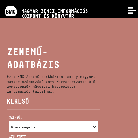
PROGRAMOK
MAGYAR ZENEI INFORMÁCIÓS
MENÜ
KÖZPONT ÉS KÖNYVTÁR
VERSENYEK
KÉPZÉSEK
ZENEMŰ-
ADATBÁZIS
KIADVÁNYOK
Ez a BMC Zenemű-adatbázisa, amely magyar,
RÓLUNK
magyar származású vagy Magyarországon élő
zeneszerzők műveivel kapcsolatos
információt tartalmaz.
KERESŐ
KAPCSOLAT
SZERZŐ:
VIDEÓ GALÉRIA
SZÜLETETT: