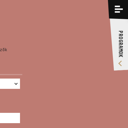
PROGRAMOK
KÉPZÉSEK
PROGRAMOK
RÓLUNK
zők
VIDEÓ GALÉRIA