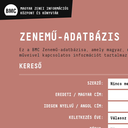
MŰVÉSZADATBÁZIS
MAGYAR ZENEI INFORMÁCIÓS
KÖZPONT ÉS KÖNYVTÁR
ZENEMŰ-ADATBÁZIS
ZENEMŰ-ADATBÁZIS
ZENEI KÖNYVTÁR, ONLINE
KATALÓGUS
Ez a BMC Zenemű-adatbázisa, amely magyar, 
műveivel kapcsolatos információt tartalmaz
KERESŐ
SZERZŐ:
EREDETI / MAGYAR CÍM:
IDEGEN NYELVŰ / ANGOL CÍM:
KELETKEZÉS ÉVE: