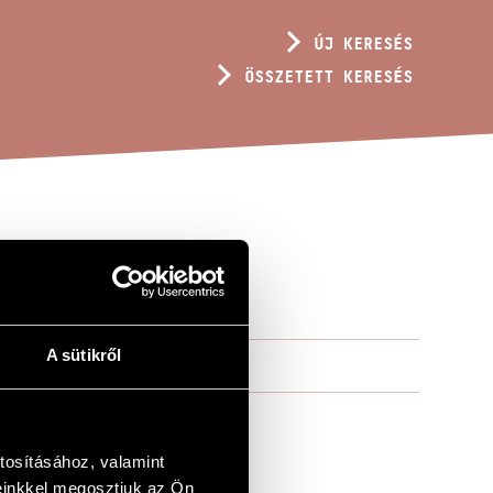
ÚJ KERESÉS
ÖSSZETETT KERESÉS
A sütikről
tosításához, valamint
einkkel megosztjuk az Ön