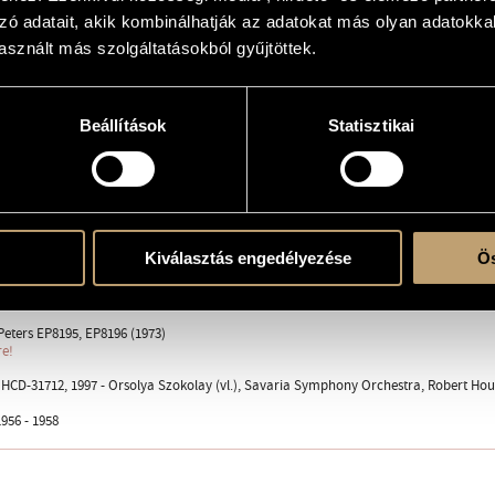
zó adatait, akik kombinálhatják az adatokat más olyan adatokka
sznált más szolgáltatásokból gyűjtöttek.
., 2 ob., 2 cl., 2 fg. - 4 cor., 3 tr., 3 trb. - 3 timp., perc. - arpa, cel. strings: 8 vl. 1, 7 vl. 2, 6
Beállítások
Statisztikai
soluto
lto, vivace
Kiválasztás engedélyezése
Ös
adio
 Peters EP8195, EP8196 (1973)
re!
CD-31712, 1997 - Orsolya Szokolay (vl.), Savaria Symphony Orchestra, Robert Hou
956 - 1958