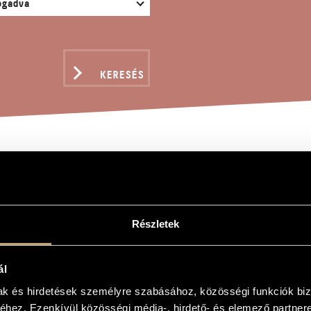
KERESÉS
EDŰVERSENY, OP. 15
Részletek
ndor
ny, Op. 15
ál
rto, Op. 15
mak és hirdetések személyre szabásához, közösségi funkciók biz
hez. Ezenkívül közösségi média-, hirdető- és elemező partner
 szimfonikus zenekarra