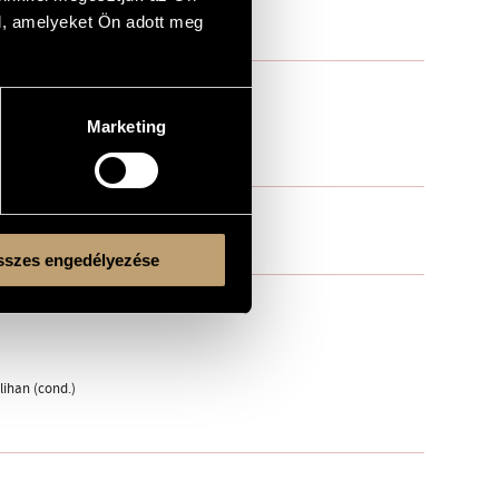
l, amelyeket Ön adott meg
 vla., 5 vlc., 4 cb.
Marketing
szes engedélyezése
lihan (cond.)