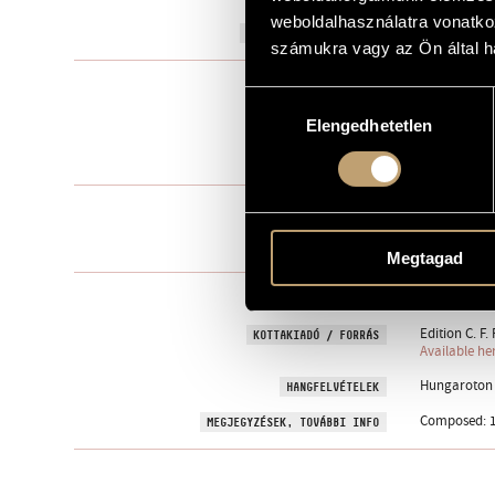
weboldalhasználatra vonatko
1958
A MŰ KELETKEZÉSI ÉVE
számukra vagy az Ön által ha
Concerto
TÍPUS
Hozzájárulás
vl. solo - 2 fl
ELŐADÓI APPARÁTUS
Elengedhetetlen
kiválasztása
24 perc
IDŐTARTAM
1. Allegro ri
TÉTELEK, RÉSZEK
2. Adagio
3. Allegro mo
Megtagad
Hungarian R
MEGRENDELŐ
Edition C. F.
KOTTAKIADÓ / FORRÁS
Available he
Hungaroton H
HANGFELVÉTELEK
Composed: 1
MEGJEGYZÉSEK, TOVÁBBI INFO