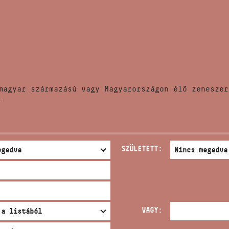
HÍREK
CÍM
VERSENYEK
EMAIL
infokozpont@bmc.hu
KIADVÁNYOK
TELEFON
magyar származású vagy Magyarországon élő zeneszer
KAPCSOLAT
.
NYITVA TARTÁS
SZÜLETETT:
VAGY: