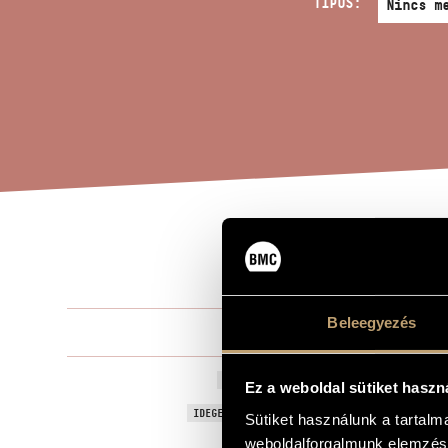
TÍPUS:
HEG
A MŰ CÍME
Beleegyezés
Szokolay Sá
ZENESZERZŐ
Hegedűverse
EREDETI / MAGYAR CÍM
Ez a weboldal sütiket haszn
Violin Conce
IDEGEN NYELVŰ / ANGOL CÍM
Sütiket használunk a tartal
weboldalforgalmunk elemzésé
Hegedűre és
ALCÍM