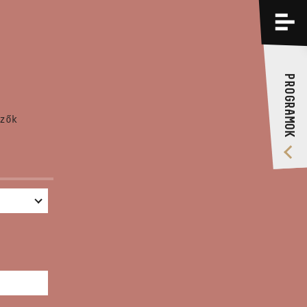
PROGRAMOK
KÉPZÉSEK
PROGRAMOK
RÓLUNK
zők
VIDEÓ GALÉRIA