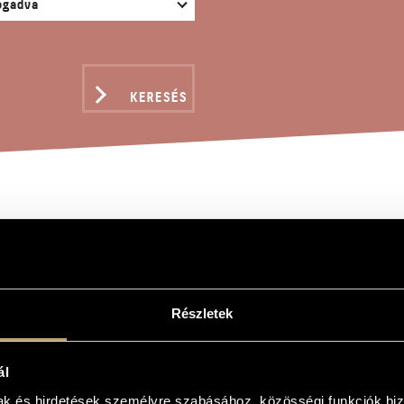
KERESÉS
RONI AKVARELLEK, OP.
ndor
Részletek
rellek, Op. 300
f Sopron, Op. 300
ál
lóra, csembalóra és zenekarra
mak és hirdetések személyre szabásához, közösségi funkciók biz