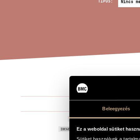
TÍPUS:
SOP
A MŰ CÍME
Szokolay Sá
ZENESZERZŐ
Beleegyezés
Soproni akva
EREDETI / MAGYAR CÍM
Aquarelles o
Ez a weboldal sütiket haszn
IDEGEN NYELVŰ / ANGOL CÍM
Szoprán szó
Sütiket használunk a tartal
ALCÍM