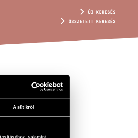
ÚJ KERESÉS
ÖSSZETETT KERESÉS
 300
A sütikről
tosításához, valamint