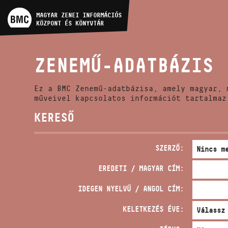
MŰVÉSZADATBÁZIS
MAGYAR ZENEI INFORMÁCIÓS
KÖZPONT ÉS KÖNYVTÁR
ZENEMŰ-ADATBÁZIS
ZENEMŰ-ADATBÁZIS
ZENEI KÖNYVTÁR, ONLINE
KATALÓGUS
Ez a BMC Zenemű-adatbázisa, amely magyar, 
műveivel kapcsolatos információt tartalmaz
KERESŐ
SZERZŐ:
EREDETI / MAGYAR CÍM:
IDEGEN NYELVŰ / ANGOL CÍM:
KELETKEZÉS ÉVE: