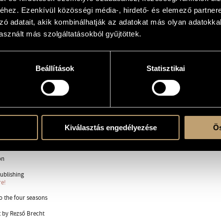
hez. Ezenkívül közösségi média-, hirdető- és elemező partner
 Ferenc Symphony Orchestra, Sopron
zó adatait, akik kombinálhatják az adatokat más olyan adatokka
sznált más szolgáltatásokból gyűjtöttek.
)ra, szólóhangszer(ek)re és z.karra
Beállítások
Statisztikai
b. - orchestra
ő
Kiválasztás engedélyezése
Ös
on
ublishing
re!
to the four seasons
xt by Rezső Brecht