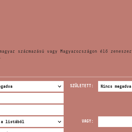
HÍREK
CÍM
VERSENYEK
EMAIL
infokozpont@bmc.hu
KIADVÁNYOK
TELEFON
magyar származású vagy Magyarországon élő zeneszer
KAPCSOLAT
.
NYITVA TARTÁS
SZÜLETETT:
VAGY: