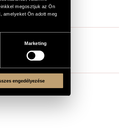
einkkel megosztjuk az Ön
l, amelyeket Ön adott meg
Marketing
szes engedélyezése