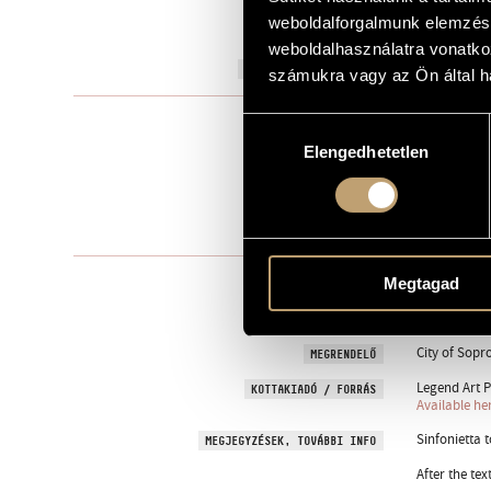
weboldalforgalmunk elemzésé
to the Liszt
AJÁNLÁS
weboldalhasználatra vonatko
1996
A MŰ KELETKEZÉSI ÉVE
számukra vagy az Ön által ha
Szólóhang(ok
TÍPUS
Hozzájárulás
Elengedhetetlen
kiválasztása
3
ELŐADÓK SZÁMA
S. solo - cem
ELŐADÓI APPARÁTUS
22 perc
IDŐTARTAM
BECHT, Rezs
Megtagad
SZÖVEG
Hungarian
NYELV
City of Sopr
MEGRENDELŐ
Legend Art P
KOTTAKIADÓ / FORRÁS
Available he
Sinfonietta 
MEGJEGYZÉSEK, TOVÁBBI INFO
After the te