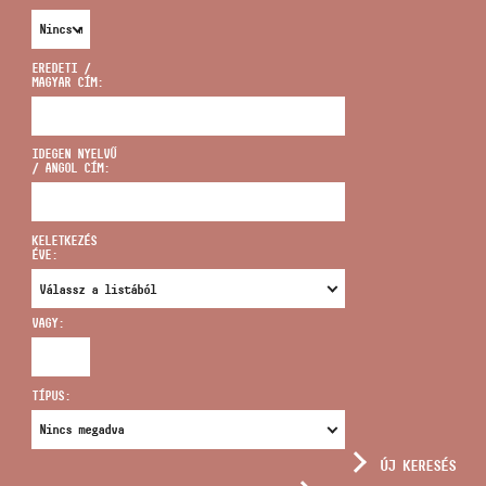
EREDETI /
MAGYAR CÍM:
CÍM
IDEGEN NYELVŰ
/ ANGOL CÍM:
EMAIL
infokozpont@bmc.hu
KELETKEZÉS
ÉVE:
TELEFON
VAGY:
NYITVA TARTÁS
TÍPUS:
ÚJ KERESÉS