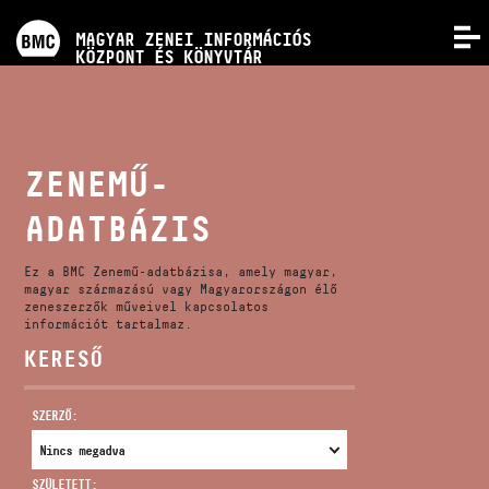
PROGRAMOK
MAGYAR ZENEI INFORMÁCIÓS
MENÜ
KÖZPONT ÉS KÖNYVTÁR
VERSENYEK
KÉPZÉSEK
ZENEMŰ-
ADATBÁZIS
KIADVÁNYOK
Ez a BMC Zenemű-adatbázisa, amely magyar,
RÓLUNK
magyar származású vagy Magyarországon élő
zeneszerzők műveivel kapcsolatos
információt tartalmaz.
KERESŐ
KAPCSOLAT
SZERZŐ:
VIDEÓ GALÉRIA
SZÜLETETT: