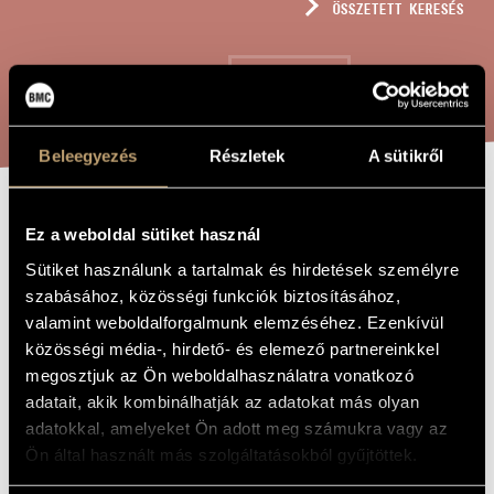
ÖSSZETETT KERESÉS
MŰVÉSZADATBÁZIS
ZENEMŰ-ADATBÁZIS
KERESÉS
ZENEI KÖNYVTÁR, ONLINE KATALÓGUS
Beleegyezés
Részletek
A sütikről
MAGYAR
A MŰ CÍME
Ez a weboldal sütiket használ
TÖRTÉNELMI
Sütiket használunk a tartalmak és hirdetések személyre
DALOK, OP. 133
szabásához, közösségi funkciók biztosításához,
valamint weboldalforgalmunk elemzéséhez. Ezenkívül
közösségi média-, hirdető- és elemező partnereinkkel
Szokolay Sándor
ZENESZERZŐ
megosztjuk az Ön weboldalhasználatra vonatkozó
adatait, akik kombinálhatják az adatokat más olyan
Magyar történelmi dalok, Op. 133
EREDETI /
adatokkal, amelyeket Ön adott meg számukra vagy az
MAGYAR CÍM
Ön által használt más szolgáltatásokból gyűjtöttek.
Historical Songs from Hungary, Op. 133
IDEGEN
NYELVŰ /
ANGOL CÍM