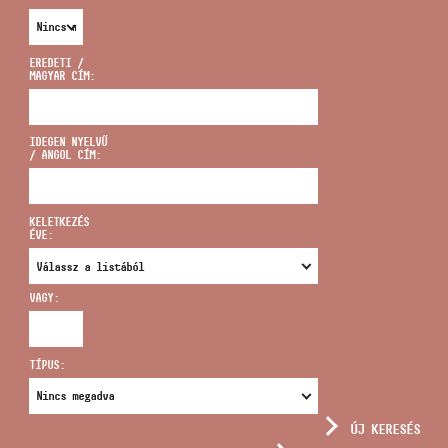
EREDETI /
MAGYAR CÍM:
CÍM
IDEGEN NYELVŰ
/ ANGOL CÍM:
EMAIL
infokozpont@bmc.hu
KELETKEZÉS
ÉVE:
TELEFON
VAGY:
NYITVA TARTÁS
TÍPUS:
ÚJ KERESÉS