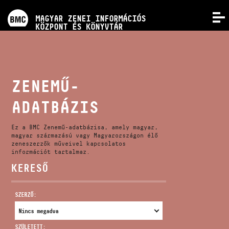
PROGRAMOK
MAGYAR ZENEI INFORMÁCIÓS
MENÜ
KÖZPONT ÉS KÖNYVTÁR
VERSENYEK
KÉPZÉSEK
ZENEMŰ-
ADATBÁZIS
KIADVÁNYOK
Ez a BMC Zenemű-adatbázisa, amely magyar,
RÓLUNK
magyar származású vagy Magyarországon élő
zeneszerzők műveivel kapcsolatos
információt tartalmaz.
KERESŐ
KAPCSOLAT
SZERZŐ:
VIDEÓ GALÉRIA
SZÜLETETT: