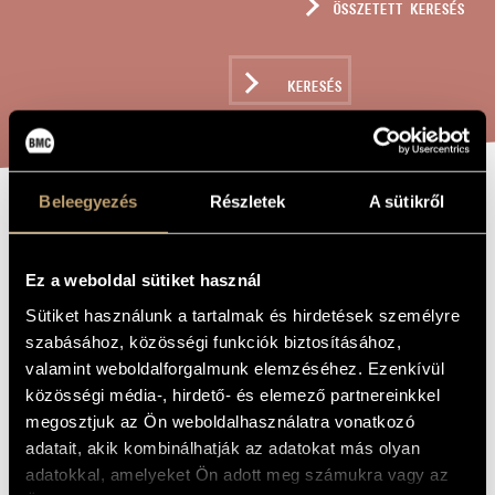
ÖSSZETETT KERESÉS
MŰVÉSZADATBÁZIS
ZENEMŰ-ADATBÁZIS
KERESÉS
ZENEI KÖNYVTÁR, ONLINE KATALÓGUS
Beleegyezés
Részletek
A sütikről
SZEBB A PÁVA
A MŰ CÍME
(KÉNYESKEDŐ),
Ez a weboldal sütiket használ
OP. 59
Sütiket használunk a tartalmak és hirdetések személyre
szabásához, közösségi funkciók biztosításához,
valamint weboldalforgalmunk elemzéséhez. Ezenkívül
Szokolay Sándor
ZENESZERZŐ
közösségi média-, hirdető- és elemező partnereinkkel
Szebb a páva (Kényeskedő), Op. 59
EREDETI /
megosztjuk az Ön weboldalhasználatra vonatkozó
MAGYAR CÍM
adatait, akik kombinálhatják az adatokat más olyan
The Peacock Is More Beautiful (Priggish), Op. 59
IDEGEN
adatokkal, amelyeket Ön adott meg számukra vagy az
NYELVŰ /
ANGOL CÍM