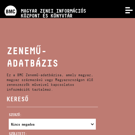
PROGRAMOK
MAGYAR ZENEI INFORMÁCIÓS
MENÜ
KÖZPONT ÉS KÖNYVTÁR
VERSENYEK
KÉPZÉSEK
ZENEMŰ-
ADATBÁZIS
KIADVÁNYOK
Ez a BMC Zenemű-adatbázisa, amely magyar,
RÓLUNK
magyar származású vagy Magyarországon élő
zeneszerzők műveivel kapcsolatos
információt tartalmaz.
KERESŐ
KAPCSOLAT
SZERZŐ:
VIDEÓ GALÉRIA
SZÜLETETT: