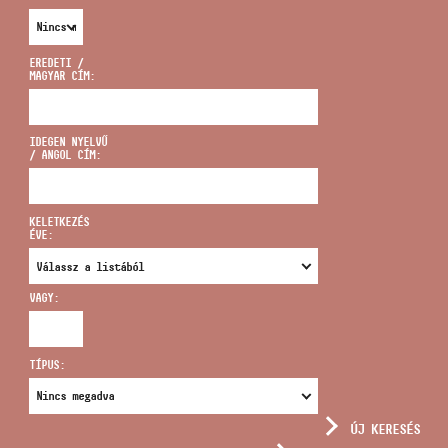
EREDETI /
MAGYAR CÍM:
CÍM
IDEGEN NYELVŰ
/ ANGOL CÍM:
EMAIL
infokozpont@bmc.hu
KELETKEZÉS
ÉVE:
TELEFON
VAGY:
NYITVA TARTÁS
TÍPUS:
ÚJ KERESÉS