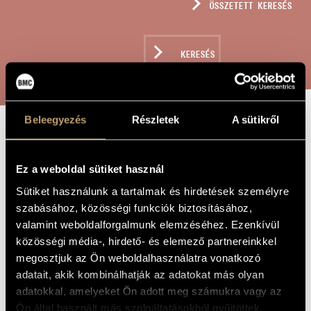
ÖSSZETETT KERESÉS
MŰVÉSZADATBÁZIS
ZENEMŰ-ADATBÁZIS
KERESÉS
ZENEI KÖNYVTÁR, ONLINE KATALÓGUS
Beleegyezés
Részletek
A sütikről
KECSKEMÉTI
A MŰ CÍME
MAGYAR MISE,
Ez a weboldal sütiket használ
OP. 303
Sütiket használunk a tartalmak és hirdetések személyre
szabásához, közösségi funkciók biztosításához,
valamint weboldalforgalmunk elemzéséhez. Ezenkívül
Szokolay Sándor
ZENESZERZŐ
közösségi média-, hirdető- és elemező partnereinkkel
megosztjuk az Ön weboldalhasználatra vonatkozó
Kecskeméti magyar mise, Op. 303
EREDETI /
MAGYAR CÍM
adatait, akik kombinálhatják az adatokat más olyan
Hungarian Mass from Kecskemét, Op. 303
adatokkal, amelyeket Ön adott meg számukra vagy az
IDEGEN
NYELVŰ /
Ön által használt más szolgáltatásokból gyűjtöttek.
ANGOL CÍM