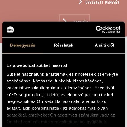
ÖSSZETETT KERESÉS
MŰVÉSZADATBÁZIS
ZENEMŰ-ADATBÁZIS
KERESÉS
ZENEI KÖNYVTÁR, ONLINE KATALÓGUS
Beleegyezés
Részletek
A sütikről
HÁLAÉNEK, OP.
A MŰ CÍME
Ez a weboldal sütiket használ
272
Sütiket használunk a tartalmak és hirdetések személyre
szabásához, közösségi funkciók biztosításához,
Szokolay Sándor
ZENESZERZŐ
valamint weboldalforgalmunk elemzéséhez. Ezenkívül
közösségi média-, hirdető- és elemező partnereinkkel
Hálaének, Op. 272
EREDETI /
megosztjuk az Ön weboldalhasználatra vonatkozó
MAGYAR CÍM
adatait, akik kombinálhatják az adatokat más olyan
Paean, Op. 272
IDEGEN
NYELVŰ /
adatokkal, amelyeket Ön adott meg számukra vagy az
ANGOL CÍM
Ön által használt más szolgáltatásokból gyűjtöttek.
Vegyeskarra
ALCÍM