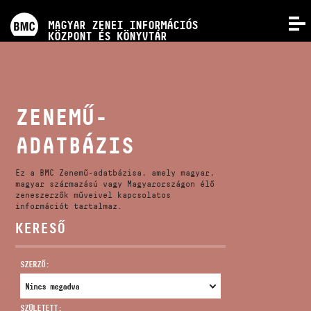
PROGRAMOK
MAGYAR ZENEI INFORMÁCIÓS
MENÜ
KÖZPONT ÉS KÖNYVTÁR
VERSENYEK
KÉPZÉSEK
ZENEMŰ-
ADATBÁZIS
KIADVÁNYOK
Ez a BMC Zenemű-adatbázisa, amely magyar,
RÓLUNK
magyar származású vagy Magyarországon élő
zeneszerzők műveivel kapcsolatos
információt tartalmaz.
KERESŐ
KAPCSOLAT
SZERZŐ:
VIDEÓ GALÉRIA
SZÜLETETT: