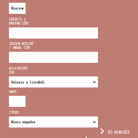
EREDETI /
MAGYAR CÍM:
CÍM
IDEGEN NYELVŰ
/ ANGOL CÍM:
EMAIL
infokozpont@bmc.hu
KELETKEZÉS
ÉVE:
TELEFON
VAGY:
NYITVA TARTÁS
TÍPUS:
ÚJ KERESÉS