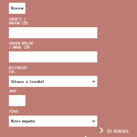
EREDETI /
MAGYAR CÍM:
CÍM
IDEGEN NYELVŰ
/ ANGOL CÍM:
EMAIL
infokozpont@bmc.hu
KELETKEZÉS
ÉVE:
TELEFON
VAGY:
NYITVA TARTÁS
TÍPUS:
ÚJ KERESÉS