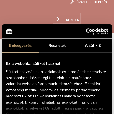
ÖSSZETETT KERESÉS
MŰVÉSZADATBÁZIS
ZENEMŰ-ADATBÁZIS
KERESÉS
ZENEI KÖNYVTÁR, ONLINE KATALÓGUS
Beleegyezés
Részletek
A sütikről
SZORONGATTATÁSBA
A MŰ CÍME
VALÓ
Ez a weboldal sütiket használ
KÖNYÖRGÉS, OP.
Sütiket használunk a tartalmak és hirdetések személyre
255
szabásához, közösségi funkciók biztosításához,
valamint weboldalforgalmunk elemzéséhez. Ezenkívül
közösségi média-, hirdető- és elemező partnereinkkel
Szokolay Sándor
ZENESZERZŐ
megosztjuk az Ön weboldalhasználatra vonatkozó
adatait, akik kombinálhatják az adatokat más olyan
Szorongattatásban való könyörgés, Op. 255
EREDETI /
adatokkal, amelyeket Ön adott meg számukra vagy az
MAGYAR CÍM