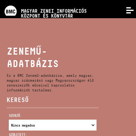
PROGRAMOK
MAGYAR ZENEI INFORMÁCIÓS
MENÜ
KÖZPONT ÉS KÖNYVTÁR
VERSENYEK
KÉPZÉSEK
ZENEMŰ-
ADATBÁZIS
KIADVÁNYOK
Ez a BMC Zenemű-adatbázisa, amely magyar,
RÓLUNK
magyar származású vagy Magyarországon élő
zeneszerzők műveivel kapcsolatos
információt tartalmaz.
KERESŐ
KAPCSOLAT
SZERZŐ:
VIDEÓ GALÉRIA
SZÜLETETT: