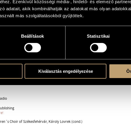
hez. Ezenkívül közösségi média-, hirdető- és elemező partner
vrek and Kodály Children´ Choir of Székesfehérvár
zó adatait, akik kombinálhatják az adatokat más olyan adatokka
sznált más szolgáltatásokból gyűjtöttek.
ra
Beállítások
Statisztikai
 (children´s choir or female choir) (S-Ms-A-A)
ent
Kiválasztás engedélyezése
Ös
adio
ublishing
re!
ren´s Choir of Székesfehérvár, Károly Lovrek (cond.)