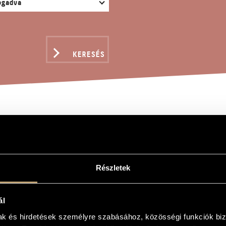
KERESÉS
US MEGÁLDJA A KISGYE
ndor
Részletek
ja a kisgyermekeket, Op. 240
ál
 the Children, Op. 240
mak és hirdetések személyre szabásához, közösségi funkciók biz
neműkarra