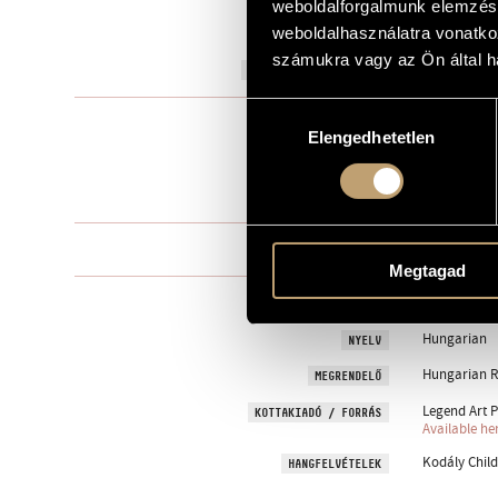
weboldalforgalmunk elemzésé
to Károly Lo
weboldalhasználatra vonatko
AJÁNLÁS
számukra vagy az Ön által ha
1990
A MŰ KELETKEZÉSI ÉVE
Hozzájárulás
Gyermekkar
TÍPUS
Elengedhetetlen
kiválasztása
equal voices
ELŐADÓI APPARÁTUS
3 perc
IDŐTARTAM
One movem
TÉTELEK, RÉSZEK
Megtagad
biblical
SZÖVEG
Hungarian
NYELV
Hungarian R
MEGRENDELŐ
Legend Art P
KOTTAKIADÓ / FORRÁS
Available he
Kodály Child
HANGFELVÉTELEK