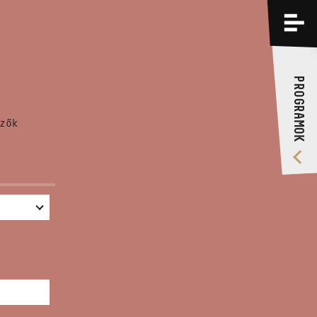
PROGRAMOK
KÉPZÉSEK
PROGRAMOK
RÓLUNK
zők
VIDEÓ GALÉRIA