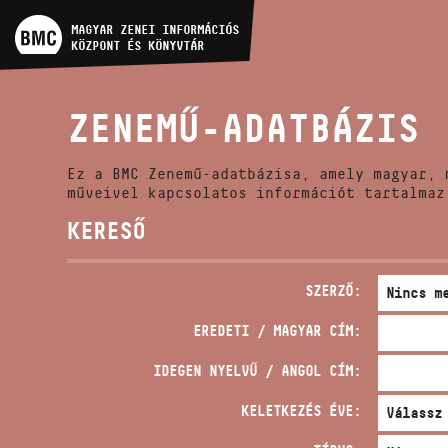
MŰVÉSZADATBÁZIS
MAGYAR ZENEI INFORMÁCIÓS
KÖZPONT ÉS KÖNYVTÁR
ZENEMŰ-ADATBÁZIS
ZENEMŰ-ADATBÁZIS
ZENEI KÖNYVTÁR, ONLINE
KATALÓGUS
Ez a BMC Zenemű-adatbázisa, amely magyar, 
műveivel kapcsolatos információt tartalmaz
KERESŐ
SZERZŐ:
EREDETI / MAGYAR CÍM:
IDEGEN NYELVŰ / ANGOL CÍM:
KELETKEZÉS ÉVE: