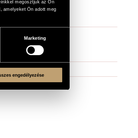
einkkel megosztjuk az Ön
l, amelyeket Ön adott meg
Marketing
szes engedélyezése