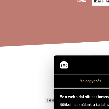
TÍPUS:
JÉZ
A MŰ CÍME
Szokolay Sá
Beleegyezés
ZENESZERZŐ
Jézus megáld
EREDETI / MAGYAR CÍM
Ez a weboldal sütiket haszn
Jesus Blesses
IDEGEN NYELVŰ / ANGOL CÍM
Sütiket használunk a tartal
Motetta egy
ALCÍM