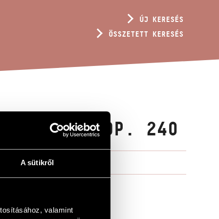
ÚJ KERESÉS
ÖSSZETETT KERESÉS
RMEKEKET, OP. 240
A sütikről
tosításához, valamint