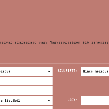
HÍREK
CÍM
VERSENYEK
EMAIL
infokozpont@bmc.hu
KIADVÁNYOK
TELEFON
magyar származású vagy Magyarországon élő zeneszer
KAPCSOLAT
.
NYITVA TARTÁS
SZÜLETETT:
VAGY: