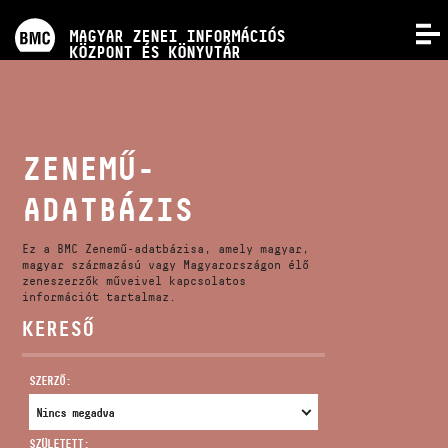
PROGRAMOK
MAGYAR ZENEI INFORMÁCIÓS
MENÜ
KÖZPONT ÉS KÖNYVTÁR
VERSENYEK
KÉPZÉSEK
ZENEMŰ-
ADATBÁZIS
KIADVÁNYOK
Ez a BMC Zenemű-adatbázisa, amely magyar,
RÓLUNK
magyar származású vagy Magyarországon élő
zeneszerzők műveivel kapcsolatos
információt tartalmaz.
KERESŐ
KAPCSOLAT
SZERZŐ:
VIDEÓ GALÉRIA
SZÜLETETT: