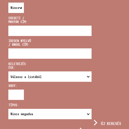
EREDETI /
MAGYAR CÍM:
CÍM
IDEGEN NYELVŰ
/ ANGOL CÍM:
EMAIL
infokozpont@bmc.hu
KELETKEZÉS
ÉVE:
TELEFON
VAGY:
NYITVA TARTÁS
TÍPUS:
ÚJ KERESÉS