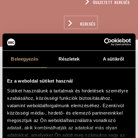
ÖSSZETETT KERESÉS
MŰVÉSZADATBÁZIS
ZENEMŰ-ADATBÁZIS
KERESÉS
ZENEI KÖNYVTÁR, ONLINE KATALÓGUS
Beleegyezés
Részletek
A sütikről
IMA RONTÁS
A MŰ CÍME
ELLEN, OP. 221
Ez a weboldal sütiket használ
Sütiket használunk a tartalmak és hirdetések személyre
Szokolay Sándor
ZENESZERZŐ
szabásához, közösségi funkciók biztosításához,
valamint weboldalforgalmunk elemzéséhez. Ezenkívül
Ima rontás ellen, Op. 221
EREDETI /
MAGYAR CÍM
közösségi média-, hirdető- és elemező partnereinkkel
Prayer Against Evil, Op. 221
IDEGEN
megosztjuk az Ön weboldalhasználatra vonatkozó
NYELVŰ /
adatait, akik kombinálhatják az adatokat más olyan
ANGOL CÍM
adatokkal, amelyeket Ön adott meg számukra vagy az
Fohász Erdély falvaiért
ALCÍM