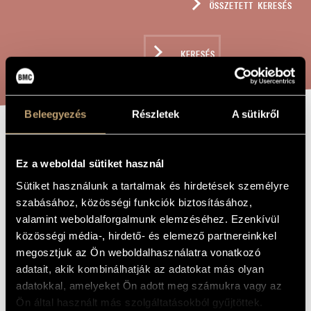
ÖSSZETETT KERESÉS
MŰVÉSZADATBÁZIS
ZENEMŰ-ADATBÁZIS
KERESÉS
ZENEI KÖNYVTÁR, ONLINE KATALÓGUS
Beleegyezés
Részletek
A sütikről
ÉN VAGYOK A
A MŰ CÍME
FELTÁMADÁS ÉS
Ez a weboldal sütiket használ
Sütiket használunk a tartalmak és hirdetések személyre
AZ ÉLET, OP.
szabásához, közösségi funkciók biztosításához,
211
valamint weboldalforgalmunk elemzéséhez. Ezenkívül
közösségi média-, hirdető- és elemező partnereinkkel
megosztjuk az Ön weboldalhasználatra vonatkozó
Szokolay Sándor
ZENESZERZŐ
adatait, akik kombinálhatják az adatokat más olyan
Én vagyok a feltámadás és az élet, Op. 211
adatokkal, amelyeket Ön adott meg számukra vagy az
EREDETI /
MAGYAR CÍM
Ön által használt más szolgáltatásokból gyűjtöttek.