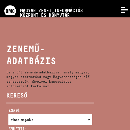
PROGRAMOK
MAGYAR ZENEI INFORMÁCIÓS
MENÜ
KÖZPONT ÉS KÖNYVTÁR
VERSENYEK
KÉPZÉSEK
ZENEMŰ-
ADATBÁZIS
KIADVÁNYOK
Ez a BMC Zenemű-adatbázisa, amely magyar,
RÓLUNK
magyar származású vagy Magyarországon élő
zeneszerzők műveivel kapcsolatos
információt tartalmaz.
KERESŐ
KAPCSOLAT
SZERZŐ:
VIDEÓ GALÉRIA
SZÜLETETT: