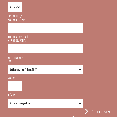
EREDETI /
MAGYAR CÍM:
CÍM
IDEGEN NYELVŰ
/ ANGOL CÍM:
EMAIL
infokozpont@bmc.hu
KELETKEZÉS
ÉVE:
TELEFON
VAGY:
NYITVA TARTÁS
TÍPUS:
ÚJ KERESÉS