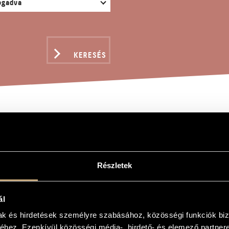
KERESÉS
SZZENE BÁRDOS LAJOS 
Részletek
ndor
rdos Lajos emlékére, Op. 204
ál
ic in Memoriam Lajos Bárdos, Op. 204
mak és hirdetések személyre szabásához, közösségi funkciók biz
hez. Ezenkívül közösségi média-, hirdető- és elemező partner