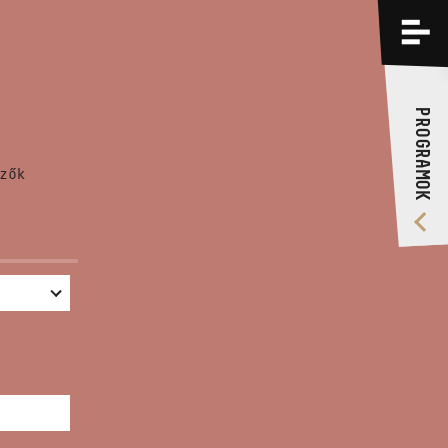
PROGRAMOK
KÉPZÉSEK
PROGRAMOK
RÓLUNK
zők
VIDEÓ GALÉRIA