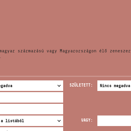
HÍREK
CÍM
VERSENYEK
EMAIL
infokozpont@bmc.hu
KIADVÁNYOK
TELEFON
magyar származású vagy Magyarországon élő zeneszer
KAPCSOLAT
.
NYITVA TARTÁS
SZÜLETETT:
VAGY: