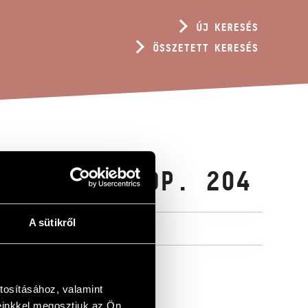
ÚJ KERESÉS
ÖSSZETETT KERESÉS
EMLÉKÉRE, OP. 204
A sütikről
tosításához, valamint
einkkel megosztjuk az Ön