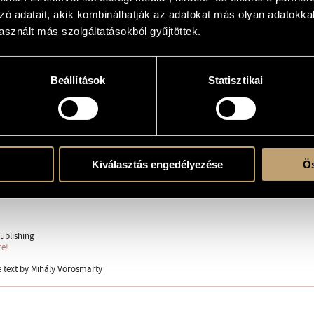
zó adatait, akik kombinálhatják az adatokat más olyan adatokka
 Lajos Bárdos
sznált más szolgáltatásokból gyűjtöttek.
Beállítások
Statisztikai
(S-A-T-B)
ent
Kiválasztás engedélyezése
Ös
, Mihály
ublishing
re!
 text by Mihály Vörösmarty