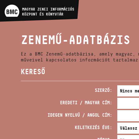
MŰVÉSZADATBÁZIS
MAGYAR ZENEI INFORMÁCIÓS
KÖZPONT ÉS KÖNYVTÁR
ZENEMŰ-ADATBÁZIS
ZENEMŰ-ADATBÁZIS
ZENEI KÖNYVTÁR, ONLINE
KATALÓGUS
Ez a BMC Zenemű-adatbázisa, amely magyar, 
műveivel kapcsolatos információt tartalmaz
KERESŐ
SZERZŐ:
EREDETI / MAGYAR CÍM:
IDEGEN NYELVŰ / ANGOL CÍM:
KELETKEZÉS ÉVE: