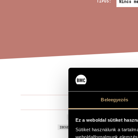
TÍPUS:
GYÁ
A MŰ CÍME
Beleegyezés
Szokolay Sá
ZENESZERZŐ
Gyászzene Bá
EREDETI / MAGYAR CÍM
Ez a weboldal sütiket haszn
Funeral Mus
IDEGEN NYELVŰ / ANGOL CÍM
Sütiket használunk a tartal
Vegyeskarra
weboldalforgalmunk elemzésé
ALCÍM