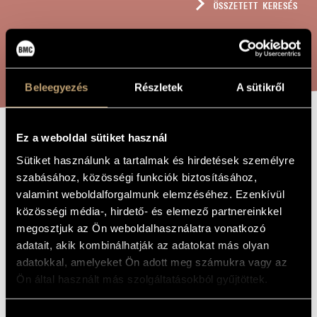
ÖSSZETETT KERESÉS
MŰVÉSZADATBÁZIS
ZENEMŰ-ADATBÁZIS
KERESÉS
ZENEI KÖNYVTÁR, ONLINE KATALÓGUS
Beleegyezés
Részletek
A sütikről
Ez a weboldal sütiket használ
FOGÓCSKA, OP.
A MŰ CÍME
Sütiket használunk a tartalmak és hirdetések személyre
199
szabásához, közösségi funkciók biztosításához,
valamint weboldalforgalmunk elemzéséhez. Ezenkívül
közösségi média-, hirdető- és elemező partnereinkkel
Szokolay Sándor
ZENESZERZŐ
megosztjuk az Ön weboldalhasználatra vonatkozó
Fogócska, Op. 199
adatait, akik kombinálhatják az adatokat más olyan
EREDETI /
MAGYAR CÍM
adatokkal, amelyeket Ön adott meg számukra vagy az
Tag, Op. 199
IDEGEN
Ön által használt más szolgáltatásokból gyűjtöttek.
NYELVŰ /
ANGOL CÍM
19 tagú gyermek- vagy nőikarra (és ad lib. zenekarra)
ALCÍM