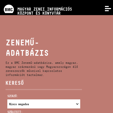
PROGRAMOK
MAGYAR ZENEI INFORMÁCIÓS
MENÜ
KÖZPONT ÉS KÖNYVTÁR
VERSENYEK
KÉPZÉSEK
ZENEMŰ-
ADATBÁZIS
KIADVÁNYOK
Ez a BMC Zenemű-adatbázisa, amely magyar,
RÓLUNK
magyar származású vagy Magyarországon élő
zeneszerzők műveivel kapcsolatos
információt tartalmaz.
KERESŐ
KAPCSOLAT
SZERZŐ:
VIDEÓ GALÉRIA
SZÜLETETT: