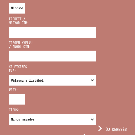
EREDETI /
MAGYAR CÍM:
CÍM
IDEGEN NYELVŰ
/ ANGOL CÍM:
EMAIL
infokozpont@bmc.hu
KELETKEZÉS
ÉVE:
TELEFON
VAGY:
NYITVA TARTÁS
TÍPUS:
ÚJ KERESÉS