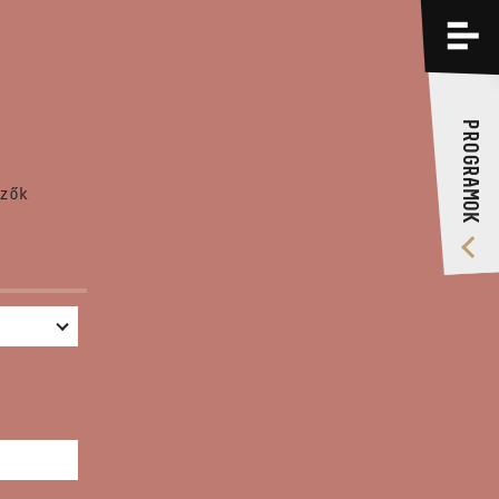
PROGRAMOK
KÉPZÉSEK
PROGRAMOK
RÓLUNK
zők
VIDEÓ GALÉRIA