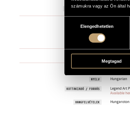
számukra vagy az Ön által ha
1981
A MŰ KELETKEZÉSI ÉVE
Hozzájárulás
Kórusra és 
TÍPUS
Elengedhetetlen
kiválasztása
female choir
ELŐADÓI APPARÁTUS
3 perc
IDŐTARTAM
One movem
TÉTELEK, RÉSZEK
Megtagad
CSANÁDI, Im
SZÖVEG
Hungarian
NYELV
Legend Art P
KOTTAKIADÓ / FORRÁS
Available he
Hungaroton S
HANGFELVÉTELEK