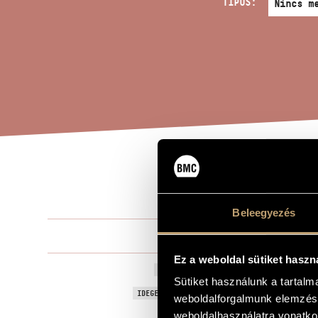
TÍPUS:
KAR
A MŰ CÍME
Beleegyezés
Szokolay Sá
ZENESZERZŐ
Ez a weboldal sütiket haszn
Karácsonyi p
EREDETI / MAGYAR CÍM
Sütiket használunk a tartal
Christmas S
IDEGEN NYELVŰ / ANGOL CÍM
weboldalforgalmunk elemzésé
Kantáta nőik
weboldalhasználatra vonatko
ALCÍM