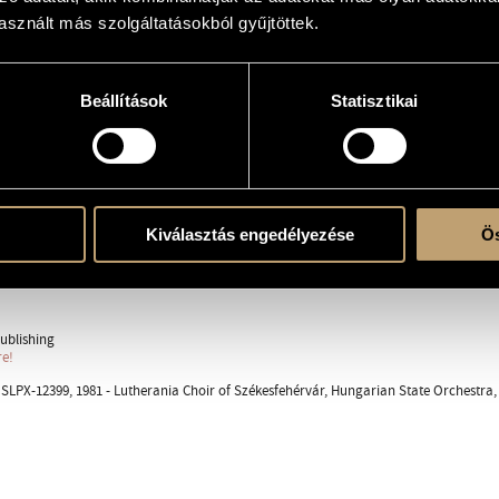
sznált más szolgáltatásokból gyűjtöttek.
zenekarra
Beállítások
Statisztikai
 - orchestra
ent
Kiválasztás engedélyezése
Ös
re
ublishing
re!
LPX-12399, 1981 - Lutherania Choir of Székesfehérvár, Hungarian State Orchestra,