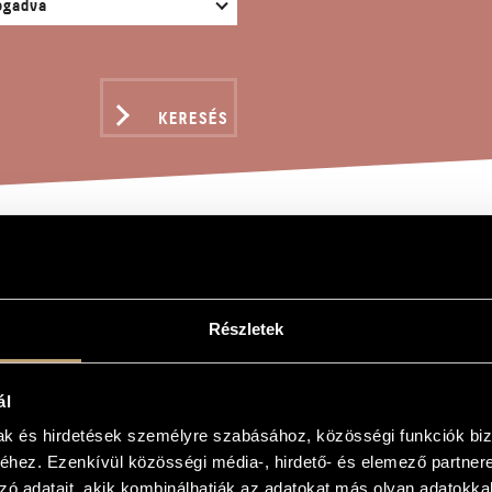
KERESÉS
ÁCSONYI PÁSZTOROK, O
Részletek
ndor
ál
ásztorok, Op. 171
mak és hirdetések személyre szabásához, közösségi funkciók biz
hepherds, Op. 171
hez. Ezenkívül közösségi média-, hirdető- és elemező partner
arra és zenekarra, Csanádi Imre versére
zó adatait, akik kombinálhatják az adatokat más olyan adatokka