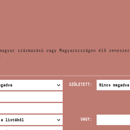
HÍREK
CÍM
VERSENYEK
EMAIL
infokozpont@bmc.hu
KIADVÁNYOK
TELEFON
magyar származású vagy Magyarországon élő zeneszer
KAPCSOLAT
.
NYITVA TARTÁS
SZÜLETETT:
VAGY: