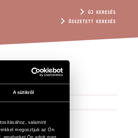
ÚJ KERESÉS
ÖSSZETETT KERESÉS
P. 171
A sütikről
tosításához, valamint
einkkel megosztjuk az Ön
l, amelyeket Ön adott meg