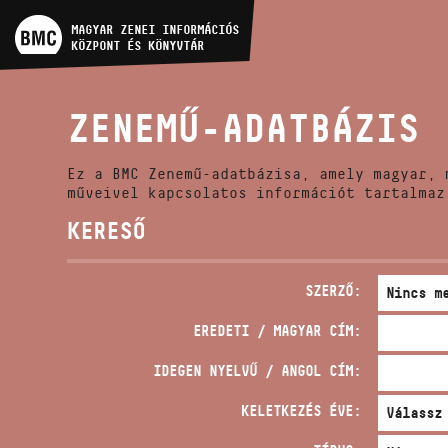
MŰVÉSZADATBÁZIS
MAGYAR ZENEI INFORMÁCIÓS
KÖZPONT ÉS KÖNYVTÁR
ZENEMŰ-ADATBÁZIS
ZENEMŰ-ADATBÁZIS
ZENEI KÖNYVTÁR, ONLINE
KATALÓGUS
Ez a BMC Zenemű-adatbázisa, amely magyar, 
műveivel kapcsolatos információt tartalmaz
KERESŐ
SZERZŐ:
EREDETI / MAGYAR CÍM:
IDEGEN NYELVŰ / ANGOL CÍM:
KELETKEZÉS ÉVE: