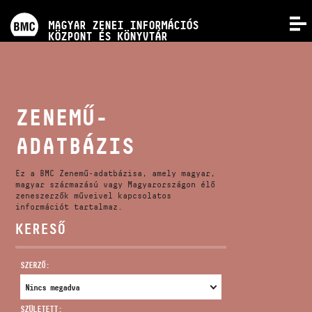
PROGRAMOK
MAGYAR ZENEI INFORMÁCIÓS
MENÜ
KÖZPONT ÉS KÖNYVTÁR
VERSENYEK
KÉPZÉSEK
ZENEMŰ-
ADATBÁZIS
KIADVÁNYOK
Ez a BMC Zenemű-adatbázisa, amely magyar,
RÓLUNK
magyar származású vagy Magyarországon élő
zeneszerzők műveivel kapcsolatos
információt tartalmaz.
KERESŐ
KAPCSOLAT
SZERZŐ:
VIDEÓ GALÉRIA
SZÜLETETT: