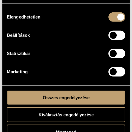
Nőikarra és zenekarra
ALCÍM
Hozzájárulás
1981
A MŰ
Elengedhetetlen
kiválasztása
KELETKEZÉSI
ÉVE
Beállítások
Kórusra és zenekarra
TÍPUS
female choir - orchestra
ELŐADÓI
APPARÁTUS
Statisztikai
26 perc
IDŐTARTAM
Folk song(s)
SZÖVEG
Marketing
Hungarian
NYELV
Legend Art Publishing
KOTTAKIADÓ
Available here!
/ FORRÁS
Hungaroton SLPX-12399, 1981 - Volán Girls´ Choir of
HANGFELVÉTELEK
Összes engedélyezése
Székesfehérvár, Hungarian State Orchestra, Sándor Szokolay
(cond.)
Based on Hungarian christmas carols and nativity plays
MEGJEGYZÉSEK,
Kiválasztás engedélyezése
TOVÁBBI INFO
Megtagad