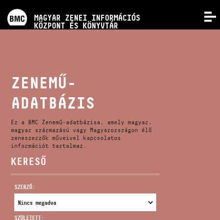
PROGRAMOK
MAGYAR ZENEI INFORMÁCIÓS
MENÜ
KÖZPONT ÉS KÖNYVTÁR
VERSENYEK
KÉPZÉSEK
ZENEMŰ-
ADATBÁZIS
KIADVÁNYOK
Ez a BMC Zenemű-adatbázisa, amely magyar,
RÓLUNK
magyar származású vagy Magyarországon élő
zeneszerzők műveivel kapcsolatos
információt tartalmaz.
KERESŐ
KAPCSOLAT
SZERZŐ:
VIDEÓ GALÉRIA
SZÜLETETT: