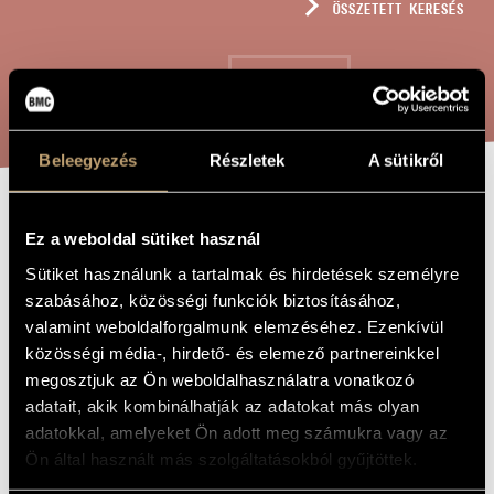
ÖSSZETETT KERESÉS
MŰVÉSZADATBÁZIS
ZENEMŰ-ADATBÁZIS
KERESÉS
ZENEI KÖNYVTÁR, ONLINE KATALÓGUS
Beleegyezés
Részletek
A sütikről
KERGETŐ-KÁNON,
A MŰ CÍME
Ez a weboldal sütiket használ
OP. 153
Sütiket használunk a tartalmak és hirdetések személyre
szabásához, közösségi funkciók biztosításához,
valamint weboldalforgalmunk elemzéséhez. Ezenkívül
Szokolay Sándor
ZENESZERZŐ
közösségi média-, hirdető- és elemező partnereinkkel
megosztjuk az Ön weboldalhasználatra vonatkozó
Kergető-kánon, Op. 153
EREDETI /
MAGYAR CÍM
adatait, akik kombinálhatják az adatokat más olyan
Chasing Canon, Op. 153
IDEGEN
adatokkal, amelyeket Ön adott meg számukra vagy az
NYELVŰ /
Ön által használt más szolgáltatásokból gyűjtöttek.
ANGOL CÍM
A capella gyermekkarra
ALCÍM