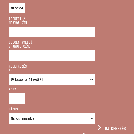
EREDETI /
MAGYAR CÍM:
CÍM
IDEGEN NYELVŰ
/ ANGOL CÍM:
EMAIL
infokozpont@bmc.hu
KELETKEZÉS
ÉVE:
TELEFON
VAGY:
NYITVA TARTÁS
TÍPUS:
ÚJ KERESÉS