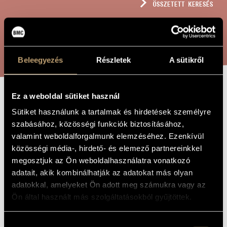
ÖSSZETETT KERESÉS
MŰVÉSZADATBÁZIS
ZENEMŰ-ADATBÁZIS
KERESÉS
ZENEI KÖNYVTÁR, ONLINE KATALÓGUS
Beleegyezés
Részletek
A sütikről
Ez a weboldal sütiket használ
GINGALLÓ, OP.
A MŰ CÍME
Sütiket használunk a tartalmak és hirdetések személyre
152
szabásához, közösségi funkciók biztosításához,
valamint weboldalforgalmunk elemzéséhez. Ezenkívül
közösségi média-, hirdető- és elemező partnereinkkel
Szokolay Sándor
ZENESZERZŐ
megosztjuk az Ön weboldalhasználatra vonatkozó
adatait, akik kombinálhatják az adatokat más olyan
Gingalló, Op. 152
EREDETI /
MAGYAR CÍM
adatokkal, amelyeket Ön adott meg számukra vagy az
Small Bell, Op. 152
Ön által használt más szolgáltatásokból gyűjtöttek.
IDEGEN
NYELVŰ /
ANGOL CÍM
Gyermekkarra
Hozzájárulás
ALCÍM