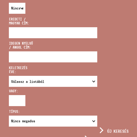
EREDETI /
MAGYAR CÍM:
CÍM
IDEGEN NYELVŰ
/ ANGOL CÍM:
EMAIL
infokozpont@bmc.hu
KELETKEZÉS
ÉVE:
TELEFON
VAGY:
NYITVA TARTÁS
TÍPUS:
ÚJ KERESÉS