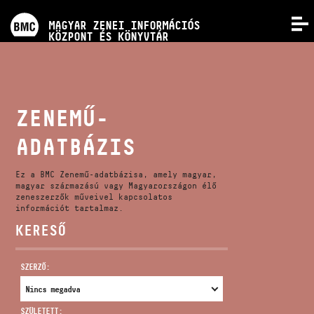
PROGRAMOK
MAGYAR ZENEI INFORMÁCIÓS
MENÜ
KÖZPONT ÉS KÖNYVTÁR
VERSENYEK
KÉPZÉSEK
ZENEMŰ-
ADATBÁZIS
KIADVÁNYOK
Ez a BMC Zenemű-adatbázisa, amely magyar,
RÓLUNK
magyar származású vagy Magyarországon élő
zeneszerzők műveivel kapcsolatos
információt tartalmaz.
KERESŐ
KAPCSOLAT
SZERZŐ:
VIDEÓ GALÉRIA
SZÜLETETT: