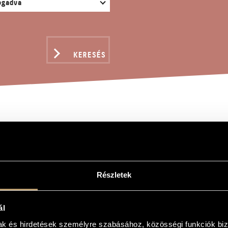
KERESÉS
ELUJA (ÁLDJUK ISTEN 
 138
Részletek
ndor
ál
juk Isten nagy kegyelmét), Op. 138
mak és hirdetések személyre szabásához, közösségi funkciók biz