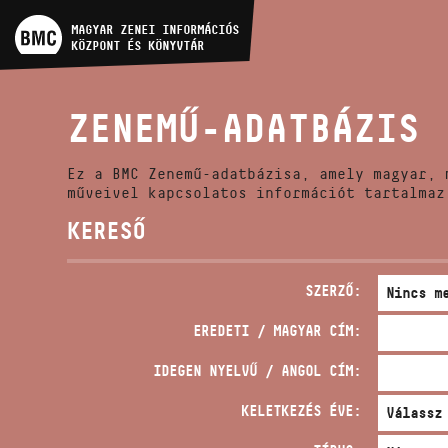
MŰVÉSZADATBÁZIS
MAGYAR ZENEI INFORMÁCIÓS
KÖZPONT ÉS KÖNYVTÁR
ZENEMŰ-ADATBÁZIS
ZENEMŰ-ADATBÁZIS
ZENEI KÖNYVTÁR, ONLINE
KATALÓGUS
Ez a BMC Zenemű-adatbázisa, amely magyar, 
műveivel kapcsolatos információt tartalmaz
KERESŐ
SZERZŐ:
EREDETI / MAGYAR CÍM:
IDEGEN NYELVŰ / ANGOL CÍM:
KELETKEZÉS ÉVE: