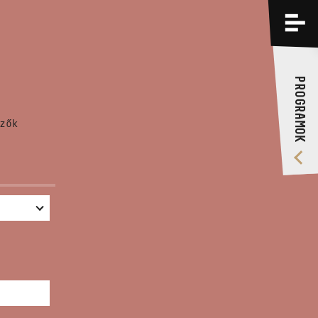
PROGRAMOK
KÉPZÉSEK
PROGRAMOK
RÓLUNK
zők
VIDEÓ GALÉRIA