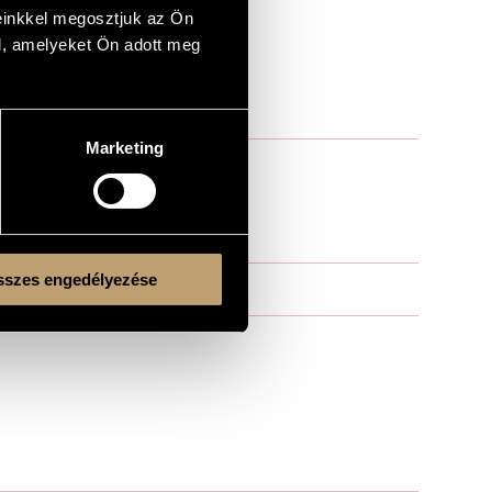
einkkel megosztjuk az Ön
l, amelyeket Ön adott meg
Marketing
szes engedélyezése