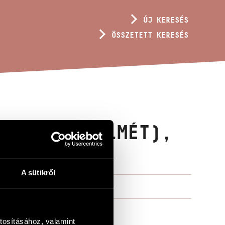
ÚJ KERESÉS
ÖSSZETETT KERESÉS
NAGY KEGYELMÉT),
A sütikről
tosításához, valamint