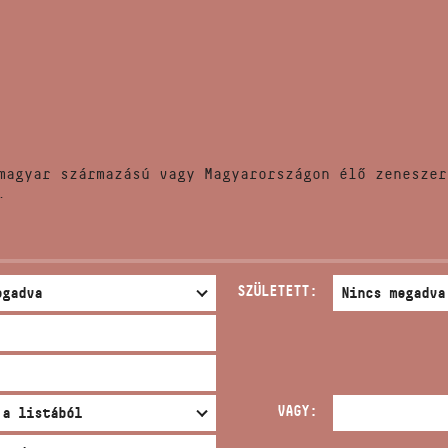
HÍREK
CÍM
VERSENYEK
EMAIL
infokozpont@bmc.hu
KIADVÁNYOK
TELEFON
magyar származású vagy Magyarországon élő zeneszer
KAPCSOLAT
.
NYITVA TARTÁS
SZÜLETETT:
VAGY: