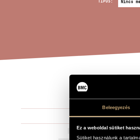
TÍPUS:
ALL
A MŰ CÍME
OP.
Beleegyezés
Szokolay Sá
ZENESZERZŐ
Ez a weboldal sütiket haszn
Alleluja (Áld
EREDETI / MAGYAR CÍM
Sütiket használunk a tartal