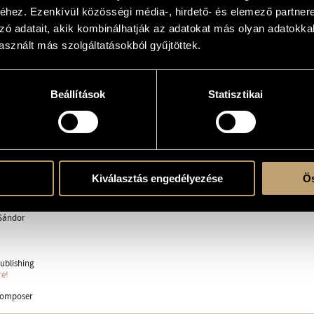
ss God´s great grace), Op. 138
hez. Ezenkívül közösségi média-, hirdető- és elemező partner
óra, fuvolára, vegyeskarra és orgonára
zó adatait, akik kombinálhatják az adatokat más olyan adatokka
sznált más szolgáltatásokból gyűjtöttek.
Beállítások
Statisztikai
)ra, kórusra és szólóhangszer(ek)re
d choir - fl., org.
Kiválasztás engedélyezése
Ös
ent
Sándor
ublishing
re!
 composer