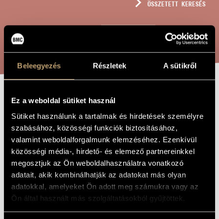
ÖSSZETETT KERESÉS
MŰVÉSZADATBÁZIS
ZENEMŰ-ADATBÁZIS
KERESÉS
ZENEI KÖNYVTÁR, ONLINE KATALÓGUS
Beleegyezés
Részletek
A sütikről
KALOCSAI
Ez a weboldal sütiket használ
A MŰ CÍME
RAPSZÓDIA, OP.
Sütiket használunk a tartalmak és hirdetések személyre
szabásához, közösségi funkciók biztosításához,
83
valamint weboldalforgalmunk elemzéséhez. Ezenkívül
közösségi média-, hirdető- és elemező partnereinkkel
megosztjuk az Ön weboldalhasználatra vonatkozó
Szokolay Sándor
ZENESZERZŐ
adatait, akik kombinálhatják az adatokat más olyan
Kalocsai rapszódia, Op. 83
EREDETI /
adatokkal, amelyeket Ön adott meg számukra vagy az
MAGYAR CÍM
Ön által használt más szolgáltatásokból gyűjtöttek.
Kalocsa Rhapsody, Op. 83
IDEGEN
NYELVŰ /
ANGOL CÍM