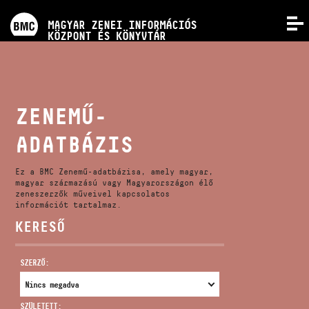
PROGRAMOK
MAGYAR ZENEI INFORMÁCIÓS
MENÜ
KÖZPONT ÉS KÖNYVTÁR
VERSENYEK
KÉPZÉSEK
ZENEMŰ-
ADATBÁZIS
KIADVÁNYOK
Ez a BMC Zenemű-adatbázisa, amely magyar,
RÓLUNK
magyar származású vagy Magyarországon élő
zeneszerzők műveivel kapcsolatos
információt tartalmaz.
KERESŐ
KAPCSOLAT
SZERZŐ:
VIDEÓ GALÉRIA
SZÜLETETT: