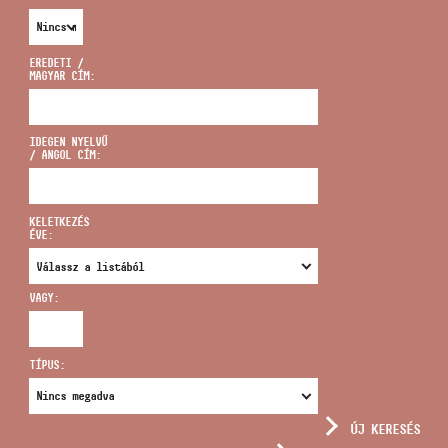
EREDETI /
MAGYAR CÍM:
CÍM
IDEGEN NYELVŰ
/ ANGOL CÍM:
EMAIL
infokozpont@bmc.hu
KELETKEZÉS
ÉVE:
TELEFON
VAGY:
NYITVA TARTÁS
TÍPUS:
ÚJ KERESÉS