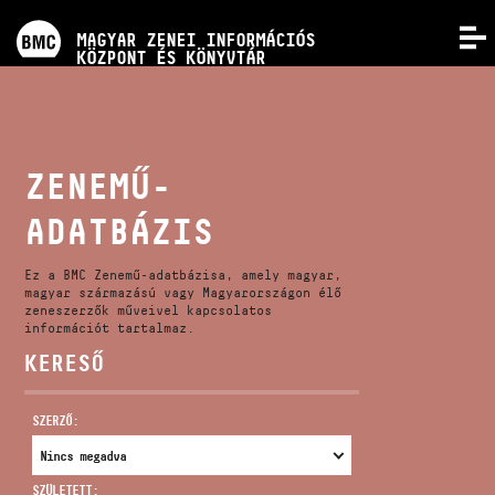
PROGRAMOK
MAGYAR ZENEI INFORMÁCIÓS
MENÜ
KÖZPONT ÉS KÖNYVTÁR
VERSENYEK
KÉPZÉSEK
ZENEMŰ-
ADATBÁZIS
KIADVÁNYOK
Ez a BMC Zenemű-adatbázisa, amely magyar,
RÓLUNK
magyar származású vagy Magyarországon élő
zeneszerzők műveivel kapcsolatos
információt tartalmaz.
KERESŐ
KAPCSOLAT
SZERZŐ:
VIDEÓ GALÉRIA
SZÜLETETT: