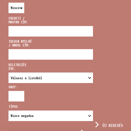
EREDETI /
MAGYAR CÍM:
CÍM
IDEGEN NYELVŰ
/ ANGOL CÍM:
EMAIL
infokozpont@bmc.hu
KELETKEZÉS
ÉVE:
TELEFON
VAGY:
NYITVA TARTÁS
TÍPUS:
ÚJ KERESÉS