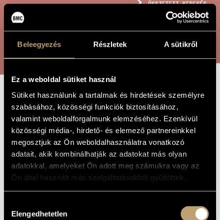
ÖSSZETETT KERESÉS
MŰVÉSZADATBÁZIS
ZENEMŰ-ADATBÁZIS
KERESÉS
Beleegyezés
Részletek
A sütikről
ZENEI KÖNYVTÁR, ONLINE KATALÓGUS
Ez a weboldal sütiket használ
Sütiket használunk a tartalmak és hirdetések személyre
A FONÓBAN, OP.
A MŰ CÍME
szabásához, közösségi funkciók biztosításához,
63
valamint weboldalforgalmunk elemzéséhez. Ezenkívül
közösségi média-, hirdető- és elemező partnereinkkel
megosztjuk az Ön weboldalhasználatra vonatkozó
Szokolay Sándor
ZENESZERZŐ
adatait, akik kombinálhatják az adatokat más olyan
adatokkal, amelyeket Ön adott meg számukra vagy az
A fonóban, Op. 63
EREDETI /
Ön által használt más szolgáltatásokból gyűjtöttek.
MAGYAR CÍM
In the Spinning Room, Op. 63
IDEGEN
NYELVŰ /
Hozzájárulás
ANGOL CÍM
Elengedhetetlen
kiválasztása
Népdal-szvit gyermekkarra
ALCÍM