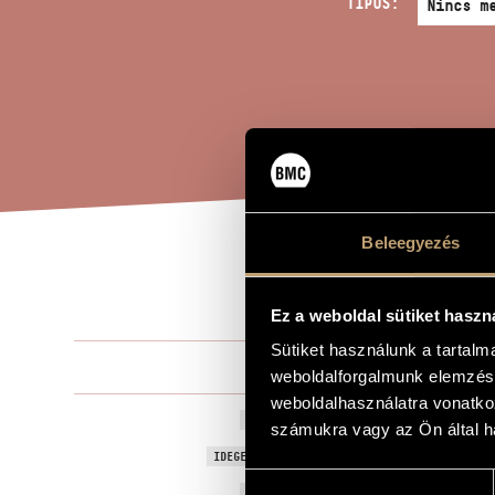
TÍPUS:
Beleegyezés
COM
A MŰ CÍME
Ez a weboldal sütiket haszn
Sütiket használunk a tartal
Durkó Péter
ZENESZERZŐ
weboldalforgalmunk elemzésé
weboldalhasználatra vonatko
Common Pie
EREDETI / MAGYAR CÍM
számukra vagy az Ön által ha
Common Pie
IDEGEN NYELVŰ / ANGOL CÍM
Hozzájárulás
2004
A MŰ KELETKEZÉSI ÉVE