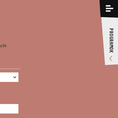
PROGRAMOK
KÉPZÉSEK
PROGRAMOK
RÓLUNK
zők
VIDEÓ GALÉRIA