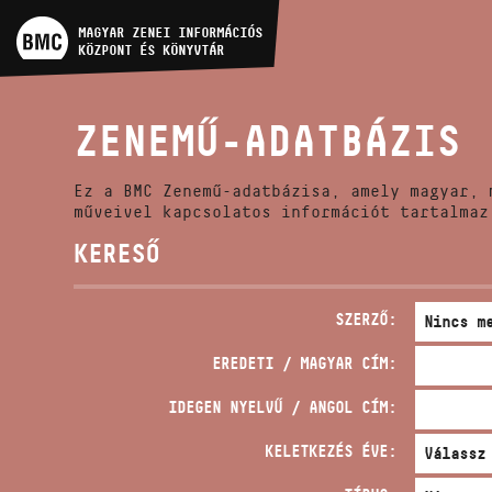
MŰVÉSZADATBÁZIS
MAGYAR ZENEI INFORMÁCIÓS
KÖZPONT ÉS KÖNYVTÁR
ZENEMŰ-ADATBÁZIS
ZENEMŰ-ADATBÁZIS
ZENEI KÖNYVTÁR, ONLINE
KATALÓGUS
Ez a BMC Zenemű-adatbázisa, amely magyar, 
műveivel kapcsolatos információt tartalmaz
KERESŐ
SZERZŐ:
EREDETI / MAGYAR CÍM:
IDEGEN NYELVŰ / ANGOL CÍM:
KELETKEZÉS ÉVE: