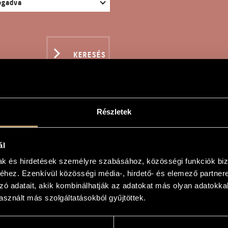
KERESÉS
Részletek
MON PIECE
ál
mak és hirdetések személyre szabásához, közösségi funkciók biz
hez. Ezenkívül közösségi média-, hirdető- és elemező partner
zó adatait, akik kombinálhatják az adatokat más olyan adatokka
ce
sznált más szolgáltatásokból gyűjtöttek.
ce