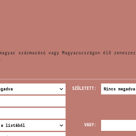
HÍREK
CÍM
VERSENYEK
EMAIL
infokozpont@bmc.hu
KIADVÁNYOK
TELEFON
magyar származású vagy Magyarországon élő zeneszer
KAPCSOLAT
.
NYITVA TARTÁS
SZÜLETETT:
VAGY: