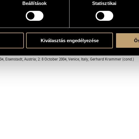
Beállítások
Statisztikai
 in sol), cl in si b, trb. - tmb.picc., marimba, tam-tam - vl., vla.
Kiválasztás engedélyezése
Ös
004, Eisenstadt, Austria; 2: 8 October 2004, Venice, Italy, Gerhard Krammer (cond.)