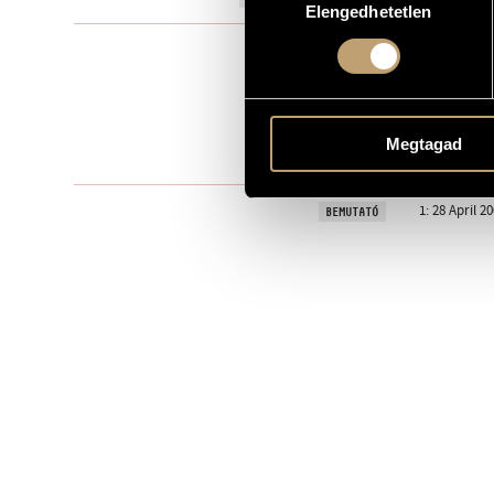
Elengedhetetlen
kiválasztása
Ensemble
TÍPUS
8
ELŐADÓK SZÁMA
fl. (anche fl.
ELŐADÓI APPARÁTUS
Megtagad
1 perc
IDŐTARTAM
1: 28 April 2
BEMUTATÓ