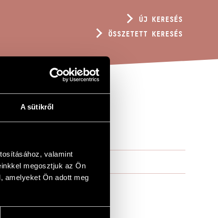
ÚJ KERESÉS
ÖSSZETETT KERESÉS
A sütikről
tosításához, valamint
einkkel megosztjuk az Ön
l, amelyeket Ön adott meg