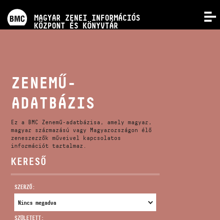
PROGRAMOK
MAGYAR ZENEI INFORMÁCIÓS
MENÜ
KÖZPONT ÉS KÖNYVTÁR
VERSENYEK
KÉPZÉSEK
ZENEMŰ-
ADATBÁZIS
KIADVÁNYOK
Ez a BMC Zenemű-adatbázisa, amely magyar,
RÓLUNK
magyar származású vagy Magyarországon élő
zeneszerzők műveivel kapcsolatos
információt tartalmaz.
KERESŐ
KAPCSOLAT
SZERZŐ:
VIDEÓ GALÉRIA
SZÜLETETT: