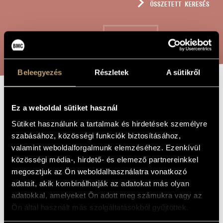
ÖSSZETETT KERESÉS
MŰVÉSZADATBÁZIS
ZENEMŰ-ADATBÁZIS
KERESÉS
ZENEI KÖNYVTÁR, ONLINE KATALÓGUS
Beleegyezés
Részletek
A sütikről
TAVASZI ÉNEK,
A MŰ CÍME
Ez a weboldal sütiket használ
OP. 51
Sütiket használunk a tartalmak és hirdetések személyre
szabásához, közösségi funkciók biztosításához,
valamint weboldalforgalmunk elemzéséhez. Ezenkívül
Szokolay Sándor
ZENESZERZŐ
közösségi média-, hirdető- és elemező partnereinkkel
megosztjuk az Ön weboldalhasználatra vonatkozó
Tavaszi ének, Op. 51
EREDETI /
MAGYAR CÍM
adatait, akik kombinálhatják az adatokat más olyan
Spring Song, Op. 51
IDEGEN
adatokkal, amelyeket Ön adott meg számukra vagy az
NYELVŰ /
Ön által használt más szolgáltatásokból gyűjtöttek.
ANGOL CÍM
Gyermekkarra és zenekarra
ALCÍM