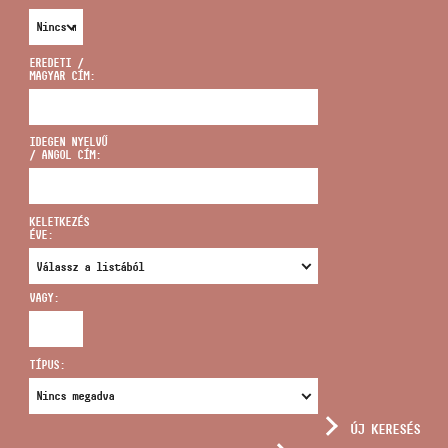
EREDETI /
MAGYAR CÍM:
CÍM
IDEGEN NYELVŰ
/ ANGOL CÍM:
EMAIL
infokozpont@bmc.hu
KELETKEZÉS
ÉVE:
TELEFON
VAGY:
NYITVA TARTÁS
TÍPUS:
ÚJ KERESÉS