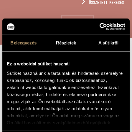
ÖSSZETETT KERESÉS
MŰVÉSZADATBÁZIS
ZENEMŰ-ADATBÁZIS
KERESÉS
ZENEI KÖNYVTÁR, ONLINE KATALÓGUS
Beleegyezés
Részletek
A sütikről
REGGELI DAL,
A MŰ CÍME
Ez a weboldal sütiket használ
OP. 21
Sütiket használunk a tartalmak és hirdetések személyre
szabásához, közösségi funkciók biztosításához,
valamint weboldalforgalmunk elemzéséhez. Ezenkívül
Szokolay Sándor
ZENESZERZŐ
közösségi média-, hirdető- és elemező partnereinkkel
megosztjuk az Ön weboldalhasználatra vonatkozó
Reggeli dal, Op. 21
EREDETI /
MAGYAR CÍM
adatait, akik kombinálhatják az adatokat más olyan
Morning Song, Op. 21
IDEGEN
adatokkal, amelyeket Ön adott meg számukra vagy az
NYELVŰ /
Ön által használt más szolgáltatásokból gyűjtöttek.
ANGOL CÍM
Egyneműkarra
ALCÍM