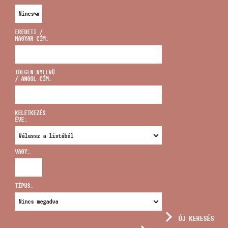
EREDETI /
MAGYAR CÍM:
CÍM
IDEGEN NYELVŰ
/ ANGOL CÍM:
EMAIL
infokozpont@bmc.hu
KELETKEZÉS
ÉVE:
TELEFON
VAGY:
NYITVA TARTÁS
TÍPUS:
ÚJ KERESÉS