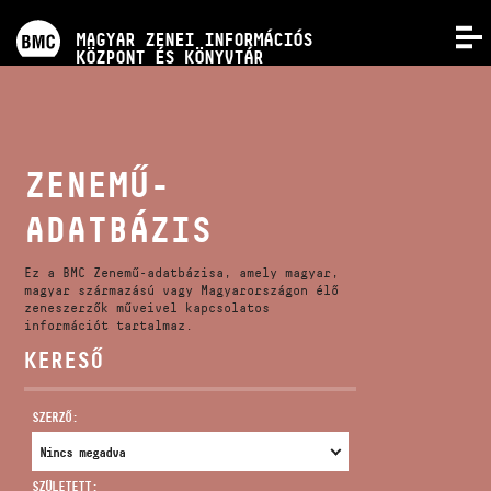
PROGRAMOK
MAGYAR ZENEI INFORMÁCIÓS
MENÜ
KÖZPONT ÉS KÖNYVTÁR
VERSENYEK
KÉPZÉSEK
ZENEMŰ-
ADATBÁZIS
KIADVÁNYOK
Ez a BMC Zenemű-adatbázisa, amely magyar,
RÓLUNK
magyar származású vagy Magyarországon élő
zeneszerzők műveivel kapcsolatos
információt tartalmaz.
KERESŐ
KAPCSOLAT
SZERZŐ:
VIDEÓ GALÉRIA
SZÜLETETT: