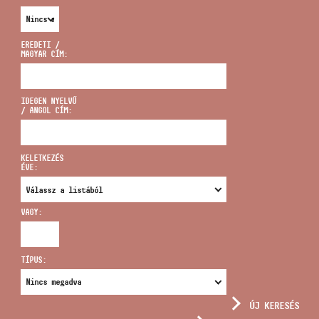
EREDETI /
MAGYAR CÍM:
CÍM
IDEGEN NYELVŰ
/ ANGOL CÍM:
EMAIL
infokozpont@bmc.hu
KELETKEZÉS
ÉVE:
TELEFON
VAGY:
NYITVA TARTÁS
TÍPUS:
ÚJ KERESÉS