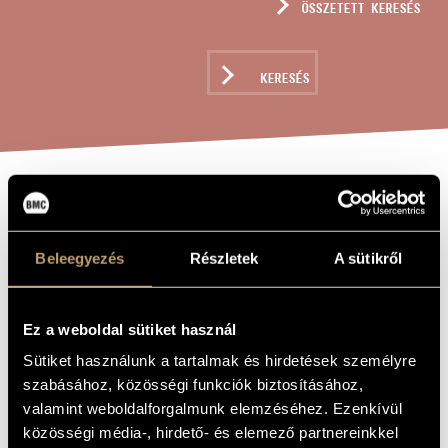
ÖSSZETETT KERESÉS
MŰVÉSZADATBÁZIS
ZENEMŰ-ADATBÁZIS
KERESÉS
ZENEI KÖNYVTÁR, ONLINE KATALÓGUS
JOBBÍTSD A
A MŰ CÍME
NEMZETÖT! OP.
Beleegyezés
Részletek
A sütikről
323
Ez a weboldal sütiket használ
Szokolay Sándor
ZENESZERZŐ
Sütiket használunk a tartalmak és hirdetések személyre
Jobbítsd a Nemzetöt! Op. 323
EREDETI /
szabásához, közösségi funkciók biztosításához,
MAGYAR CÍM
valamint weboldalforgalmunk elemzéséhez. Ezenkívül
Better the Nation! Op. 323
IDEGEN
közösségi média-, hirdető- és elemező partnereinkkel
NYELVŰ /
ANGOL CÍM