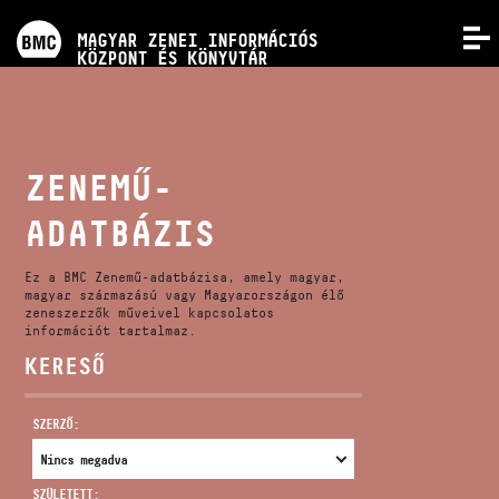
PROGRAMOK
MAGYAR ZENEI INFORMÁCIÓS
MENÜ
KÖZPONT ÉS KÖNYVTÁR
VERSENYEK
KÉPZÉSEK
ZENEMŰ-
ADATBÁZIS
KIADVÁNYOK
Ez a BMC Zenemű-adatbázisa, amely magyar,
RÓLUNK
magyar származású vagy Magyarországon élő
zeneszerzők műveivel kapcsolatos
információt tartalmaz.
KERESŐ
KAPCSOLAT
SZERZŐ:
VIDEÓ GALÉRIA
SZÜLETETT: