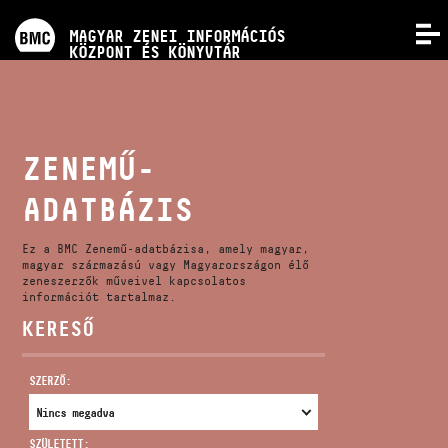
PROGRAMOK
MAGYAR ZENEI INFORMÁCIÓS
MENÜ
KÖZPONT ÉS KÖNYVTÁR
VERSENYEK
KÉPZÉSEK
ZENEMŰ-
ADATBÁZIS
KIADVÁNYOK
Ez a BMC Zenemű-adatbázisa, amely magyar,
RÓLUNK
magyar származású vagy Magyarországon élő
zeneszerzők műveivel kapcsolatos
információt tartalmaz.
KERESŐ
KAPCSOLAT
SZERZŐ:
VIDEÓ GALÉRIA
SZÜLETETT: