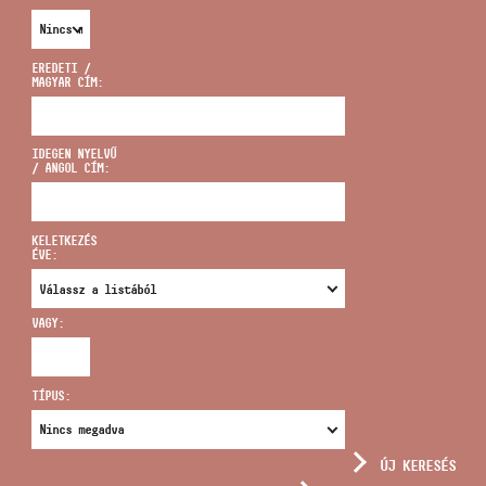
EREDETI /
MAGYAR CÍM:
CÍM
IDEGEN NYELVŰ
/ ANGOL CÍM:
EMAIL
infokozpont@bmc.hu
KELETKEZÉS
ÉVE:
TELEFON
VAGY:
NYITVA TARTÁS
TÍPUS:
ÚJ KERESÉS