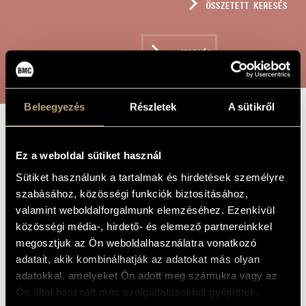
ÖSSZETETT KERESÉS
MŰVÉSZADATBÁZIS
ZENEMŰ-ADATBÁZIS
KERESÉS
ZENEI KÖNYVTÁR, ONLINE KATALÓGUS
Beleegyezés
Részletek
A sütikről
SZÁVITRI, OP.
A MŰ CÍME
Ez a weboldal sütiket használ
217
Sütiket használunk a tartalmak és hirdetések személyre
szabásához, közösségi funkciók biztosításához,
Szokolay Sándor
ZENESZERZŐ
valamint weboldalforgalmunk elemzéséhez. Ezenkívül
közösségi média-, hirdető- és elemező partnereinkkel
Szávitri, Op. 217
EREDETI /
megosztjuk az Ön weboldalhasználatra vonatkozó
MAGYAR CÍM
adatait, akik kombinálhatják az adatokat más olyan
Savitri, Op. 217
IDEGEN
NYELVŰ /
adatokkal, amelyeket Ön adott meg számukra vagy az
ANGOL CÍM
Ön által használt más szolgáltatásokból gyűjtöttek.
Opera 3 felvonásban
ALCÍM