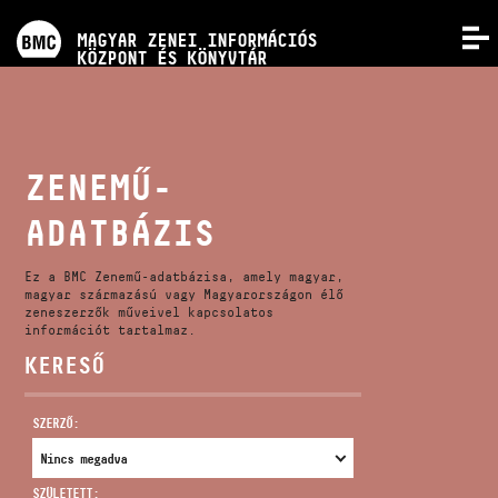
PROGRAMOK
MAGYAR ZENEI INFORMÁCIÓS
MENÜ
KÖZPONT ÉS KÖNYVTÁR
VERSENYEK
KÉPZÉSEK
ZENEMŰ-
ADATBÁZIS
KIADVÁNYOK
Ez a BMC Zenemű-adatbázisa, amely magyar,
RÓLUNK
magyar származású vagy Magyarországon élő
zeneszerzők műveivel kapcsolatos
információt tartalmaz.
KERESŐ
KAPCSOLAT
SZERZŐ:
VIDEÓ GALÉRIA
SZÜLETETT: