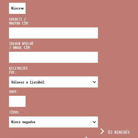
EREDETI /
MAGYAR CÍM:
CÍM
IDEGEN NYELVŰ
/ ANGOL CÍM:
EMAIL
infokozpont@bmc.hu
KELETKEZÉS
ÉVE:
TELEFON
VAGY:
NYITVA TARTÁS
TÍPUS:
ÚJ KERESÉS