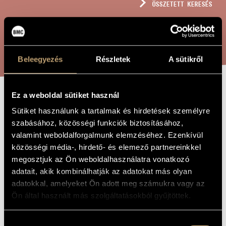
ÖSSZETETT KERESÉS
MŰVÉSZADATBÁZIS
ZENEMŰ-ADATBÁZIS
KERESÉS
ZENEI KÖNYVTÁR, ONLINE KATALÓGUS
Beleegyezés
Részletek
A sütikről
Ez a weboldal sütiket használ
BIZARR TÁRGYAK
A MŰ CÍME
Sütiket használunk a tartalmak és hirdetések személyre
I
szabásához, közösségi funkciók biztosításához,
valamint weboldalforgalmunk elemzéséhez. Ezenkívül
közösségi média-, hirdető- és elemező partnereinkkel
Kondor Ádám
ZENESZERZŐ
megosztjuk az Ön weboldalhasználatra vonatkozó
adatait, akik kombinálhatják az adatokat más olyan
Bizarr tárgyak I
EREDETI /
MAGYAR CÍM
adatokkal, amelyeket Ön adott meg számukra vagy az
Bizarre Objects I
Ön által használt más szolgáltatásokból gyűjtöttek.
IDEGEN
NYELVŰ /
ANGOL CÍM
Kamaraegyüttesre
Hozzájárulás
ALCÍM