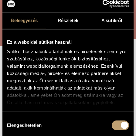
ÖSSZETETT KERESÉS
MŰVÉSZADATBÁZIS
ZENEMŰ-ADATBÁZIS
Beleegyezés
Részletek
A sütikről
KERESÉS
ZENEI KÖNYVTÁR, ONLINE KATALÓGUS
Ez a weboldal sütiket használ
Sütiket használunk a tartalmak és hirdetések személyre
szabásához, közösségi funkciók biztosításához,
LALALA, OP. 78
A MŰ CÍME
valamint weboldalforgalmunk elemzéséhez. Ezenkívül
közösségi média-, hirdető- és elemező partnereinkkel
megosztjuk az Ön weboldalhasználatra vonatkozó
Szokolay Sándor
ZENESZERZŐ
adatait, akik kombinálhatják az adatokat más olyan
Lalala, Op. 78
adatokkal, amelyeket Ön adott meg számukra vagy az
EREDETI /
MAGYAR CÍM
Ön által használt más szolgáltatásokból gyűjtöttek.
Lalala, Op. 78
IDEGEN
NYELVŰ /
ANGOL CÍM
Hozzájárulás
Meseopera 1 felvonásban
ALCÍM
Elengedhetetlen
kiválasztása
1971
A MŰ