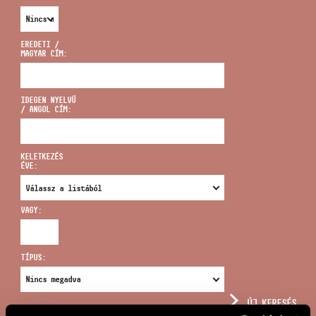
EREDETI /
MAGYAR CÍM:
CÍM
IDEGEN NYELVŰ
/ ANGOL CÍM:
EMAIL
infokozpont@bmc.hu
KELETKEZÉS
ÉVE:
TELEFON
VAGY:
NYITVA TARTÁS
TÍPUS:
ÚJ KERESÉS