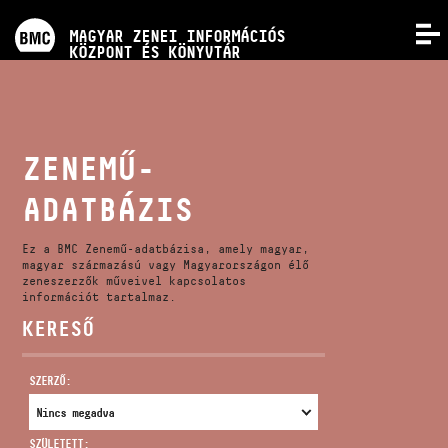
PROGRAMOK
MAGYAR ZENEI INFORMÁCIÓS
MENÜ
KÖZPONT ÉS KÖNYVTÁR
VERSENYEK
KÉPZÉSEK
ZENEMŰ-
ADATBÁZIS
KIADVÁNYOK
Ez a BMC Zenemű-adatbázisa, amely magyar,
RÓLUNK
magyar származású vagy Magyarországon élő
zeneszerzők műveivel kapcsolatos
információt tartalmaz.
KERESŐ
KAPCSOLAT
SZERZŐ:
VIDEÓ GALÉRIA
SZÜLETETT: