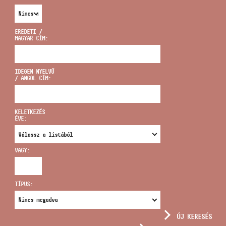
EREDETI /
MAGYAR CÍM:
CÍM
IDEGEN NYELVŰ
/ ANGOL CÍM:
EMAIL
infokozpont@bmc.hu
KELETKEZÉS
ÉVE:
TELEFON
VAGY:
NYITVA TARTÁS
TÍPUS:
ÚJ KERESÉS