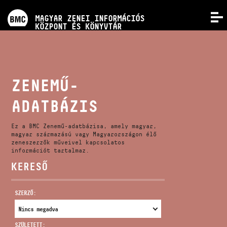
PROGRAMOK
MAGYAR ZENEI INFORMÁCIÓS
MENÜ
KÖZPONT ÉS KÖNYVTÁR
VERSENYEK
KÉPZÉSEK
ZENEMŰ-
ADATBÁZIS
KIADVÁNYOK
Ez a BMC Zenemű-adatbázisa, amely magyar,
RÓLUNK
magyar származású vagy Magyarországon élő
zeneszerzők műveivel kapcsolatos
információt tartalmaz.
KERESŐ
KAPCSOLAT
SZERZŐ:
VIDEÓ GALÉRIA
SZÜLETETT: