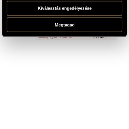
MINTA
Kiválasztás engedélyezése
FELVÉTELEK
Megtagad
CÍM
KIADÓ
Szakály Ágnes: Cimbalom
Preludio