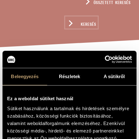
ÖSSZETETT KERESÉS
MŰVÉSZADATBÁZIS
ZENEMŰ-ADATBÁZIS
KERESÉS
ZENEI KÖNYVTÁR, ONLINE KATALÓGUS
TÁJDAL
A MŰ CÍME
Beleegyezés
Részletek
A sütikről
Lendvay Kamilló
ZENESZERZŐ
Tájdal
EREDETI /
Ez a weboldal sütiket használ
MAGYAR CÍM
Sütiket használunk a tartalmak és hirdetések személyre
Landscape Song
IDEGEN
NYELVŰ /
szabásához, közösségi funkciók biztosításához,
ANGOL CÍM
valamint weboldalforgalmunk elemzéséhez. Ezenkívül
Weöres Sándor verse Scholz Erik képeire
ALCÍM
közösségi média-, hirdető- és elemező partnereinkkel
1986
A MŰ
megosztjuk az Ön weboldalhasználatra vonatkozó