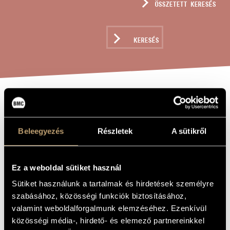
ÖSSZETETT KERESÉS
MŰVÉSZADATBÁZIS
ZENEMŰ-ADATBÁZIS
KERESÉS
ZENEI KÖNYVTÁR, ONLINE KATALÓGUS
XENIA, OP. 20
A MŰ CÍME
Beleegyezés
Részletek
A sütikről
Balassa Sándor
ZENESZERZŐ
Xenia, Op. 20
EREDETI /
Ez a weboldal sütiket használ
MAGYAR CÍM
Xenia, Op. 20
IDEGEN
Sütiket használunk a tartalmak és hirdetések személyre
NYELVŰ /
szabásához, közösségi funkciók biztosításához,
ANGOL CÍM
valamint weboldalforgalmunk elemzéséhez. Ezenkívül
Kamarazenekarra
ALCÍM
közösségi média-, hirdető- és elemező partnereinkkel
1970
A MŰ