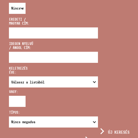
EREDETI /
MAGYAR CÍM:
CÍM
IDEGEN NYELVŰ
/ ANGOL CÍM:
EMAIL
infokozpont@bmc.hu
KELETKEZÉS
ÉVE:
TELEFON
VAGY:
NYITVA TARTÁS
TÍPUS:
ÚJ KERESÉS