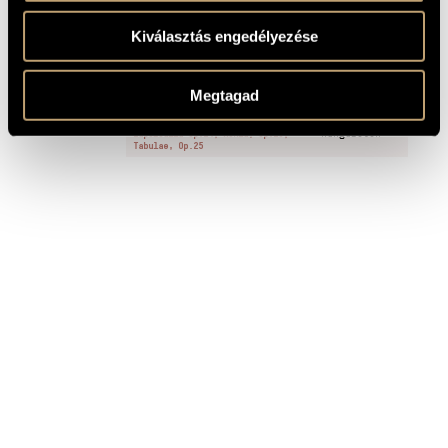
Kiválasztás engedélyezése
FELVÉTELEK
Megtagad
CÍM
KIADÓ
Balassa Sándor: Iris, Op.22;
Lupercalia Op.24; Xenia, Op.20;
Hungaroton
Tabulae, Op.25