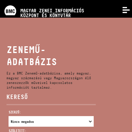
PROGRAMOK
MAGYAR ZENEI INFORMÁCIÓS
MENÜ
KÖZPONT ÉS KÖNYVTÁR
VERSENYEK
KÉPZÉSEK
ZENEMŰ-
ADATBÁZIS
KIADVÁNYOK
Ez a BMC Zenemű-adatbázisa, amely magyar,
RÓLUNK
magyar származású vagy Magyarországon élő
zeneszerzők műveivel kapcsolatos
információt tartalmaz.
KERESŐ
KAPCSOLAT
SZERZŐ:
VIDEÓ GALÉRIA
SZÜLETETT: