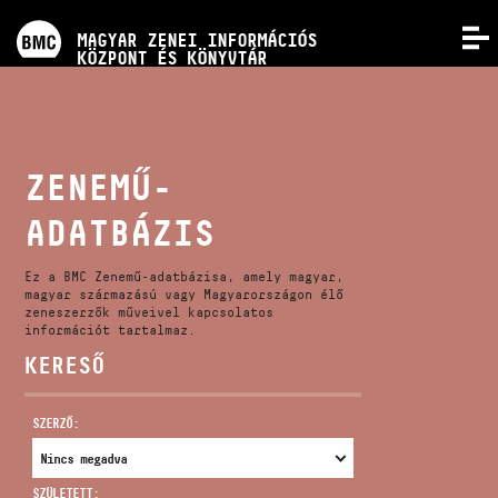
PROGRAMOK
MAGYAR ZENEI INFORMÁCIÓS
MENÜ
KÖZPONT ÉS KÖNYVTÁR
VERSENYEK
KÉPZÉSEK
ZENEMŰ-
ADATBÁZIS
KIADVÁNYOK
Ez a BMC Zenemű-adatbázisa, amely magyar,
RÓLUNK
magyar származású vagy Magyarországon élő
zeneszerzők műveivel kapcsolatos
információt tartalmaz.
KERESŐ
KAPCSOLAT
SZERZŐ:
VIDEÓ GALÉRIA
SZÜLETETT: