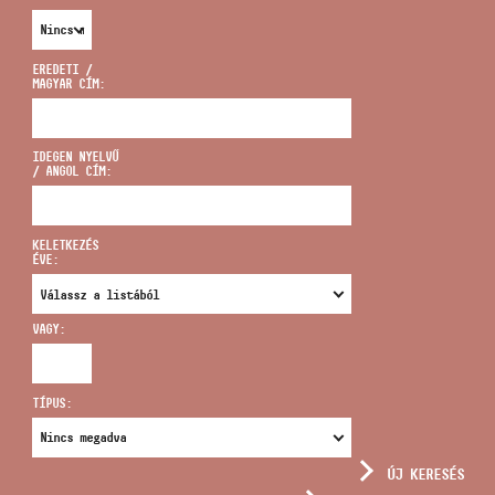
EREDETI /
MAGYAR CÍM:
CÍM
IDEGEN NYELVŰ
/ ANGOL CÍM:
EMAIL
infokozpont@bmc.hu
KELETKEZÉS
ÉVE:
TELEFON
VAGY:
NYITVA TARTÁS
TÍPUS:
ÚJ KERESÉS