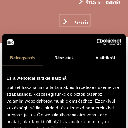
ÖSSZETETT KERESÉS
MŰVÉSZADATBÁZIS
ZENEMŰ-ADATBÁZIS
KERESÉS
ZENEI KÖNYVTÁR, ONLINE KATALÓGUS
NÉGY MEDITÁCIÓ
Beleegyezés
Részletek
A sütikről
A MŰ CÍME
Hollós Máté
Ez a weboldal sütiket használ
ZENESZERZŐ
Sütiket használunk a tartalmak és hirdetések személyre
Négy meditáció
EREDETI /
MAGYAR CÍM
szabásához, közösségi funkciók biztosításához,
Four Meditations
valamint weboldalforgalmunk elemzéséhez. Ezenkívül
IDEGEN
NYELVŰ /
közösségi média-, hirdető- és elemező partnereinkkel
ANGOL CÍM
megosztjuk az Ön weboldalhasználatra vonatkozó
To Zsigmond Szatmáry
AJÁNLÁS
adatait, akik kombinálhatják az adatokat más olyan
1998
A MŰ