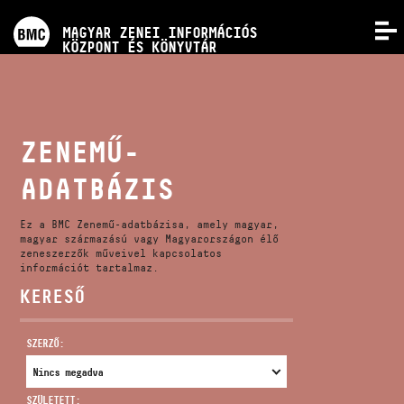
PROGRAMOK
MAGYAR ZENEI INFORMÁCIÓS
MENÜ
KÖZPONT ÉS KÖNYVTÁR
VERSENYEK
KÉPZÉSEK
ZENEMŰ-
ADATBÁZIS
KIADVÁNYOK
Ez a BMC Zenemű-adatbázisa, amely magyar,
RÓLUNK
magyar származású vagy Magyarországon élő
zeneszerzők műveivel kapcsolatos
információt tartalmaz.
KERESŐ
KAPCSOLAT
SZERZŐ:
VIDEÓ GALÉRIA
SZÜLETETT: