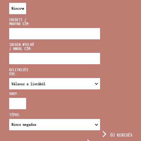
EREDETI /
MAGYAR CÍM:
CÍM
IDEGEN NYELVŰ
/ ANGOL CÍM:
EMAIL
infokozpont@bmc.hu
KELETKEZÉS
ÉVE:
TELEFON
VAGY:
NYITVA TARTÁS
TÍPUS:
ÚJ KERESÉS