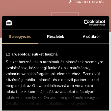
ÖSSZETETT KERESÉS
MŰVÉSZADATBÁZIS
ZENEMŰ-ADATBÁZIS
KERESÉS
ZENEI KÖNYVTÁR, ONLINE KATALÓGUS
Beleegyezés
Részletek
A sütikről
ERDENKLAVIER-
A MŰ CÍME
Ez a weboldal sütiket használ
HIMMELKLAVIER
Sütiket használunk a tartalmak és hirdetések személyre
NR. 1.
szabásához, közösségi funkciók biztosításához,
valamint weboldalforgalmunk elemzéséhez. Ezenkívül
közösségi média-, hirdető- és elemező partnereinkkel
Eötvös Péter
ZENESZERZŐ
megosztjuk az Ön weboldalhasználatra vonatkozó
adatait, akik kombinálhatják az adatokat más olyan
Erdenklavier-Himmelklavier Nr. 1.
EREDETI /
adatokkal, amelyeket Ön adott meg számukra vagy az
MAGYAR CÍM
Ön által használt más szolgáltatásokból gyűjtöttek.
Erdenklavier-Himmelklavier Nr. 1.
IDEGEN
NYELVŰ /
ANGOL CÍM