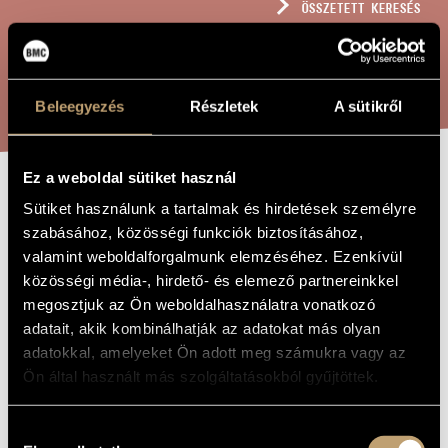
ÖSSZETETT KERESÉS
MŰVÉSZADATBÁZIS
ZENEMŰ-ADATBÁZIS
KERESÉS
ZENEI KÖNYVTÁR, ONLINE KATALÓGUS
Beleegyezés
Részletek
A sütikről
Ez a weboldal sütiket használ
ÁTIRAT -
Sütiket használunk a tartalmak és hirdetések személyre
A MŰ CÍME
szabásához, közösségi funkciók biztosításához,
SCHUBERT:
valamint weboldalforgalmunk elemzéséhez. Ezenkívül
VIOLA
közösségi média-, hirdető- és elemező partnereinkkel
megosztjuk az Ön weboldalhasználatra vonatkozó
adatait, akik kombinálhatják az adatokat más olyan
Kondor Ádám
ZENESZERZŐ
adatokkal, amelyeket Ön adott meg számukra vagy az
Ön által használt más szolgáltatásokból gyűjtöttek.
Átirat - Schubert: Viola
EREDETI /
MAGYAR CÍM
Transcription - Schubert: Viola
IDEGEN
Hozzájárulás
NYELVŰ /
ANGOL CÍM