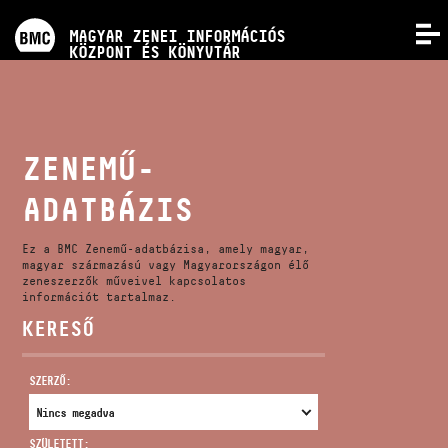
PROGRAMOK
MAGYAR ZENEI INFORMÁCIÓS
MENÜ
KÖZPONT ÉS KÖNYVTÁR
VERSENYEK
KÉPZÉSEK
ZENEMŰ-
ADATBÁZIS
KIADVÁNYOK
Ez a BMC Zenemű-adatbázisa, amely magyar,
RÓLUNK
magyar származású vagy Magyarországon élő
zeneszerzők műveivel kapcsolatos
információt tartalmaz.
KERESŐ
KAPCSOLAT
SZERZŐ:
VIDEÓ GALÉRIA
SZÜLETETT: