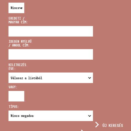
EREDETI /
MAGYAR CÍM:
CÍM
IDEGEN NYELVŰ
/ ANGOL CÍM:
EMAIL
infokozpont@bmc.hu
KELETKEZÉS
ÉVE:
TELEFON
VAGY:
NYITVA TARTÁS
TÍPUS:
ÚJ KERESÉS