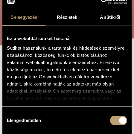
ÖSSZETETT KERESÉS
MŰVÉSZADATBÁZIS
Beleegyezés
Részletek
A sütikről
ZENEMŰ-ADATBÁZIS
KERESÉS
ZENEI KÖNYVTÁR, ONLINE KATALÓGUS
Ez a weboldal sütiket használ
Sütiket használunk a tartalmak és hirdetések személyre
szabásához, közösségi funkciók biztosításához,
PRELUDIO
valamint weboldalforgalmunk elemzéséhez. Ezenkívül
A MŰ CÍME
közösségi média-, hirdető- és elemező partnereinkkel
megosztjuk az Ön weboldalhasználatra vonatkozó
Kondor Ádám
ZENESZERZŐ
adatait, akik kombinálhatják az adatokat más olyan
adatokkal, amelyeket Ön adott meg számukra vagy az
Preludio
EREDETI /
Ön által használt más szolgáltatásokból gyűjtöttek.
MAGYAR CÍM
Preludio
IDEGEN
NYELVŰ /
Hozzájárulás
ANGOL CÍM
Elengedhetetlen
kiválasztása
1991
A MŰ
KELETKEZÉSI
ÉVE