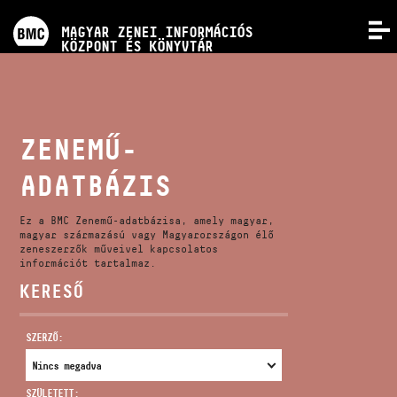
PROGRAMOK
MAGYAR ZENEI INFORMÁCIÓS
MENÜ
KÖZPONT ÉS KÖNYVTÁR
VERSENYEK
KÉPZÉSEK
ZENEMŰ-
ADATBÁZIS
KIADVÁNYOK
Ez a BMC Zenemű-adatbázisa, amely magyar,
RÓLUNK
magyar származású vagy Magyarországon élő
zeneszerzők műveivel kapcsolatos
információt tartalmaz.
KERESŐ
KAPCSOLAT
SZERZŐ:
VIDEÓ GALÉRIA
SZÜLETETT: