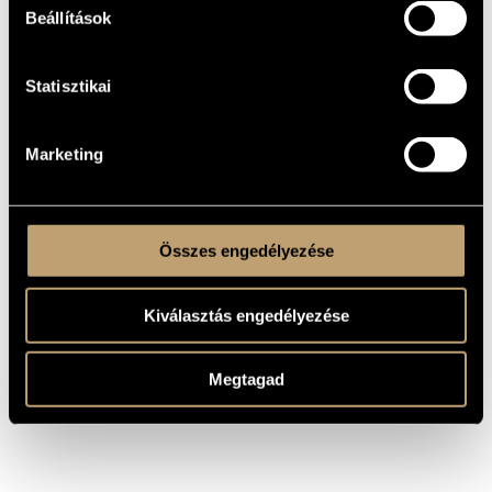
Beállítások
Concerto
TÍPUS
2 vl., vla., vlc. solo - 2 fl., 3 ob., 3 cl., 3 fg. (III cfg.) - 4 cor., 3 tr., 3
ELŐADÓI
trb., tuba - pf., timp., perc. (6 esec.) - 2 vl. 1, 2 vl. 2, 2 vla., 2 vlc.,
APPARÁTUS
Statisztikai
2 cb.
16 perc
IDŐTARTAM
Marketing
June 1994, Budapest, Ferenc Liszt Academy of Music, Great
BEMUTATÓ
Hall, MÁV Symphony Orchestra, Tamás Gál (cond.)
MS
KOTTAKIADÓ
/ FORRÁS
Összes engedélyezése
Kiválasztás engedélyezése
Megtagad