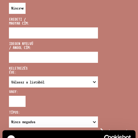
EREDETI /
MAGYAR CÍM:
CÍM
IDEGEN NYELVŰ
/ ANGOL CÍM:
EMAIL
infokozpont@bmc.hu
KELETKEZÉS
ÉVE:
TELEFON
VAGY:
NYITVA TARTÁS
TÍPUS:
ÚJ KERESÉS