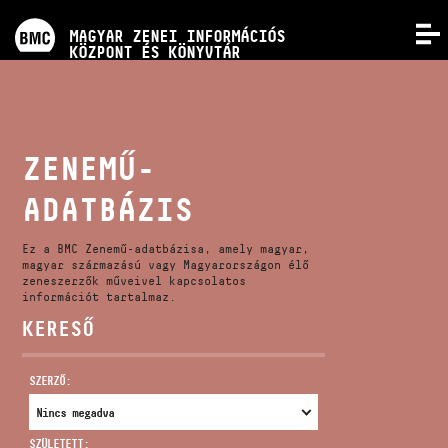
PROGRAMOK
MAGYAR ZENEI INFORMÁCIÓS
MENÜ
KÖZPONT ÉS KÖNYVTÁR
VERSENYEK
KÉPZÉSEK
ZENEMŰ-
ADATBÁZIS
KIADVÁNYOK
Ez a BMC Zenemű-adatbázisa, amely magyar,
RÓLUNK
magyar származású vagy Magyarországon élő
zeneszerzők műveivel kapcsolatos
információt tartalmaz.
KERESŐ
KAPCSOLAT
SZERZŐ:
VIDEÓ GALÉRIA
SZÜLETETT: