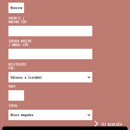
EREDETI /
MAGYAR CÍM:
CÍM
IDEGEN NYELVŰ
/ ANGOL CÍM:
EMAIL
infokozpont@bmc.hu
KELETKEZÉS
ÉVE:
TELEFON
VAGY:
NYITVA TARTÁS
TÍPUS:
ÚJ KERESÉS