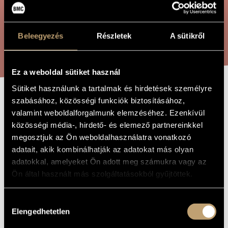
ÖSSZETETT KERESÉS
MŰVÉSZADATBÁZIS
ZENEMŰ-ADATBÁZIS
Beleegyezés
Részletek
A sütikről
KERESÉS
ZENEI KÖNYVTÁR, ONLINE KATALÓGUS
Ez a weboldal sütiket használ
Sütiket használunk a tartalmak és hirdetések személyre
szabásához, közösségi funkciók biztosításához,
KÁNON -
A MŰ CÍME
valamint weboldalforgalmunk elemzéséhez. Ezenkívül
CIMBALOMRA
közösségi média-, hirdető- és elemező partnereinkkel
megosztjuk az Ön weboldalhasználatra vonatkozó
adatait, akik kombinálhatják az adatokat más olyan
Kondor Ádám
ZENESZERZŐ
adatokkal, amelyeket Ön adott meg számukra vagy az
Ön által használt más szolgáltatásokból gyűjtöttek.
Kánon - cimbalomra
EREDETI /
MAGYAR CÍM
Canon - for cimbalom
IDEGEN
Hozzájárulás
NYELVŰ /
Elengedhetetlen
ANGOL CÍM
kiválasztása
1986
A MŰ