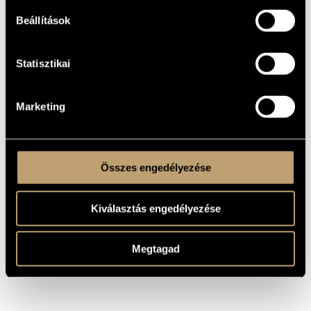
KELETKEZÉSI
ÉVE
Beállítások
Szólóhangszerre
TÍPUS
1
Statisztikai
ELŐADÓK
SZÁMA
cimb.
ELŐADÓI
APPARÁTUS
Marketing
10 perc
IDŐTARTAM
MS
KOTTAKIADÓ
/ FORRÁS
Összes engedélyezése
Kiválasztás engedélyezése
Megtagad