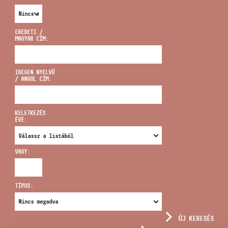
EREDETI /
MAGYAR CÍM:
CÍM
IDEGEN NYELVŰ
/ ANGOL CÍM:
EMAIL
infokozpont@bmc.hu
KELETKEZÉS
ÉVE:
TELEFON
VAGY:
NYITVA TARTÁS
TÍPUS:
ÚJ KERESÉS