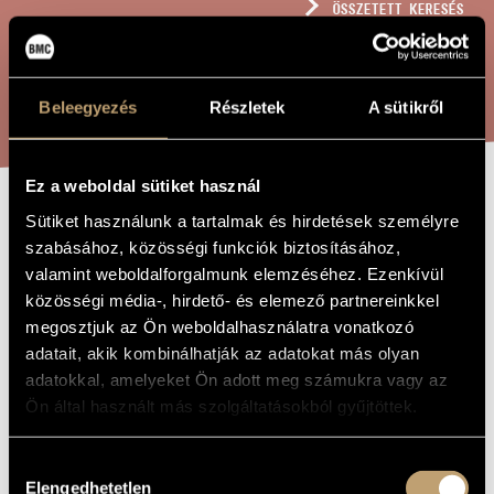
ÖSSZETETT KERESÉS
MŰVÉSZADATBÁZIS
ZENEMŰ-ADATBÁZIS
KERESÉS
Beleegyezés
Részletek
A sütikről
ZENEI KÖNYVTÁR, ONLINE KATALÓGUS
Ez a weboldal sütiket használ
Sütiket használunk a tartalmak és hirdetések személyre
HÁROM KIS
A MŰ CÍME
szabásához, közösségi funkciók biztosításához,
DARAB
valamint weboldalforgalmunk elemzéséhez. Ezenkívül
közösségi média-, hirdető- és elemező partnereinkkel
megosztjuk az Ön weboldalhasználatra vonatkozó
Kondor Ádám
ZENESZERZŐ
adatait, akik kombinálhatják az adatokat más olyan
adatokkal, amelyeket Ön adott meg számukra vagy az
Három kis darab
EREDETI /
MAGYAR CÍM
Ön által használt más szolgáltatásokból gyűjtöttek.
Three Little Pieces
IDEGEN
NYELVŰ /
ANGOL CÍM
Hozzájárulás
2001
Elengedhetetlen
A MŰ
kiválasztása