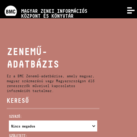
PROGRAMOK
MAGYAR ZENEI INFORMÁCIÓS
MENÜ
KÖZPONT ÉS KÖNYVTÁR
VERSENYEK
KÉPZÉSEK
ZENEMŰ-
ADATBÁZIS
KIADVÁNYOK
Ez a BMC Zenemű-adatbázisa, amely magyar,
RÓLUNK
magyar származású vagy Magyarországon élő
zeneszerzők műveivel kapcsolatos
információt tartalmaz.
KERESŐ
KAPCSOLAT
SZERZŐ:
VIDEÓ GALÉRIA
SZÜLETETT: