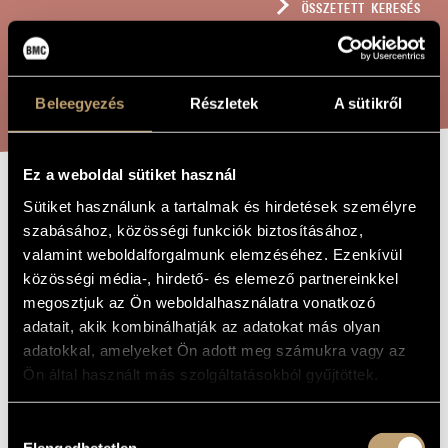
ÖSSZETETT KERESÉS
MŰVÉSZADATBÁZIS
ZENEMŰ-ADATBÁZIS
KERESÉS
Beleegyezés
Részletek
A sütikről
ZENEI KÖNYVTÁR, ONLINE KATALÓGUS
Ez a weboldal sütiket használ
DREAMS -
Sütiket használunk a tartalmak és hirdetések személyre
A MŰ CÍME
szabásához, közösségi funkciók biztosításához,
KURTÁG:
valamint weboldalforgalmunk elemzéséhez. Ezenkívül
HOMMAGE A
közösségi média-, hirdető- és elemező partnereinkkel
LISZT II.
megosztjuk az Ön weboldalhasználatra vonatkozó
adatait, akik kombinálhatják az adatokat más olyan
adatokkal, amelyeket Ön adott meg számukra vagy az
Kondor Ádám
ZENESZERZŐ
Ön által használt más szolgáltatásokból gyűjtöttek.
Dreams - Kurtág: Hommage a Liszt II.
EREDETI /
MAGYAR CÍM
Hozzájárulás