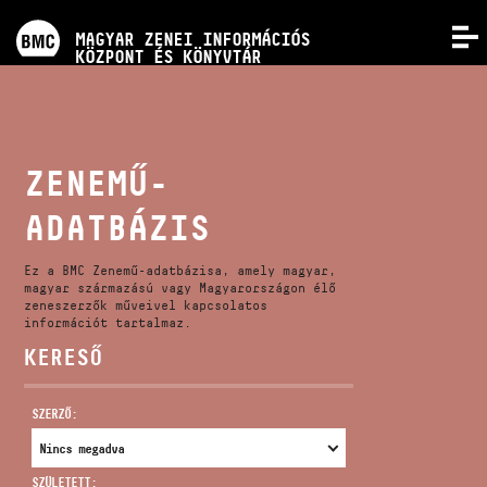
PROGRAMOK
MAGYAR ZENEI INFORMÁCIÓS
MENÜ
KÖZPONT ÉS KÖNYVTÁR
VERSENYEK
KÉPZÉSEK
ZENEMŰ-
ADATBÁZIS
KIADVÁNYOK
Ez a BMC Zenemű-adatbázisa, amely magyar,
RÓLUNK
magyar származású vagy Magyarországon élő
zeneszerzők műveivel kapcsolatos
információt tartalmaz.
KERESŐ
KAPCSOLAT
SZERZŐ:
VIDEÓ GALÉRIA
SZÜLETETT: