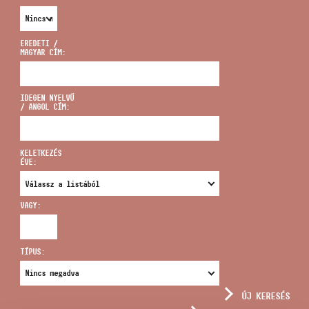
EREDETI /
MAGYAR CÍM:
CÍM
IDEGEN NYELVŰ
/ ANGOL CÍM:
EMAIL
infokozpont@bmc.hu
KELETKEZÉS
ÉVE:
TELEFON
VAGY:
NYITVA TARTÁS
TÍPUS:
ÚJ KERESÉS