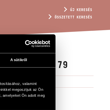
ÚJ KERESÉS
ÖSSZETETT KERESÉS
A sütikről
ORUS, BWV 179
tosításához, valamint
einkkel megosztjuk az Ön
l, amelyeket Ön adott meg