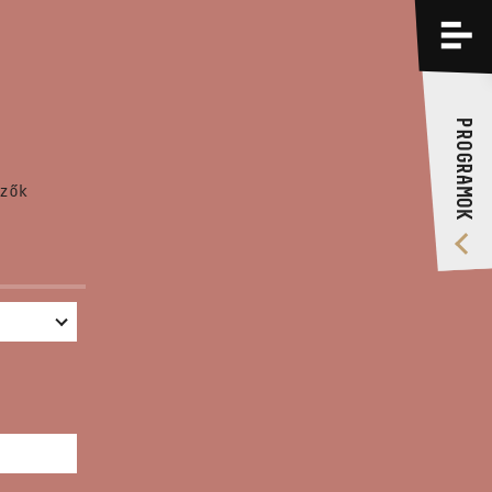
PROGRAMOK
KÉPZÉSEK
PROGRAMOK
RÓLUNK
zők
VIDEÓ GALÉRIA