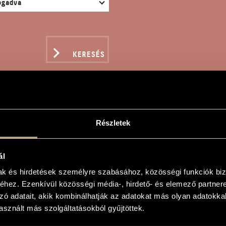
KERESÉS
Részletek
RAT - J. S. BACH: CH
ál
ám
mak és hirdetések személyre szabásához, közösségi funkciók biz
hez. Ezenkívül közösségi média-, hirdető- és elemező partner
. Bach: Chorus, BWV 179
zó adatait, akik kombinálhatják az adatokat más olyan adatokka
n - Chorus, BWV 179 by J. S. Bach
sznált más szolgáltatásokból gyűjtöttek.