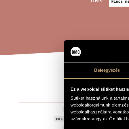
TÍPUS:
Beleegyezés
ÁTI
A MŰ CÍME
Ez a weboldal sütiket haszn
Kondor Ád
ZENESZERZŐ
Sütiket használunk a tartal
weboldalforgalmunk elemzésé
Átirat - J. S
EREDETI / MAGYAR CÍM
weboldalhasználatra vonatko
Transcriptio
számukra vagy az Ön által ha
IDEGEN NYELVŰ / ANGOL CÍM
1997
A MŰ KELETKEZÉSI ÉVE