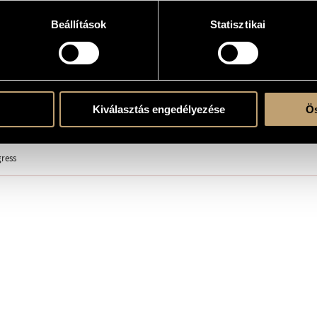
Beállítások
Statisztikai
e
lc.
Kiválasztás engedélyezése
Ös
ress