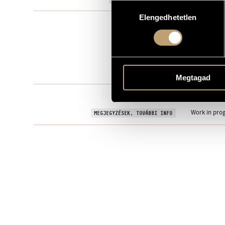
Hozzájárulás
Elengedhetetlen
kiválasztása
Kamarazen
TÍPUS
5
ELŐADÓK SZÁMA
2 vl., 2 vla., v
ELŐADÓI APPARÁTUS
3 perc
IDŐTARTAM
Megtagad
MS
KOTTAKIADÓ / FORRÁS
Work in prog
MEGJEGYZÉSEK, TOVÁBBI INFO