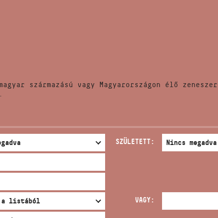
HÍREK
CÍM
VERSENYEK
EMAIL
infokozpont@bmc.hu
KIADVÁNYOK
TELEFON
magyar származású vagy Magyarországon élő zeneszer
KAPCSOLAT
.
NYITVA TARTÁS
SZÜLETETT:
VAGY: