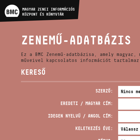
MŰVÉSZADATBÁZIS
MAGYAR ZENEI INFORMÁCIÓS
KÖZPONT ÉS KÖNYVTÁR
ZENEMŰ-ADATBÁZIS
ZENEMŰ-ADATBÁZIS
ZENEI KÖNYVTÁR, ONLINE
KATALÓGUS
Ez a BMC Zenemű-adatbázisa, amely magyar, 
műveivel kapcsolatos információt tartalmaz
KERESŐ
SZERZŐ:
EREDETI / MAGYAR CÍM:
IDEGEN NYELVŰ / ANGOL CÍM:
KELETKEZÉS ÉVE: