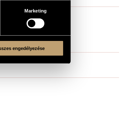
Marketing
szes engedélyezése