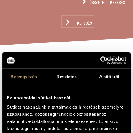
ÖSSZETETT KERESÉS
MŰVÉSZADATBÁZIS
ZENEMŰ-ADATBÁZIS
KERESÉS
ZENEI KÖNYVTÁR, ONLINE KATALÓGUS
SZELÍD DALOK
A MŰ CÍME
Beleegyezés
Részletek
A sütikről
Hollós Máté
ZENESZERZŐ
Szelíd dalok
EREDETI /
MAGYAR CÍM
Ez a weboldal sütiket használ
Gentle Songs
IDEGEN
Sütiket használunk a tartalmak és hirdetések személyre
NYELVŰ /
ANGOL CÍM
szabásához, közösségi funkciók biztosításához,
1983
valamint weboldalforgalmunk elemzéséhez. Ezenkívül
A MŰ
KELETKEZÉSI
közösségi média-, hirdető- és elemező partnereinkkel
ÉVE