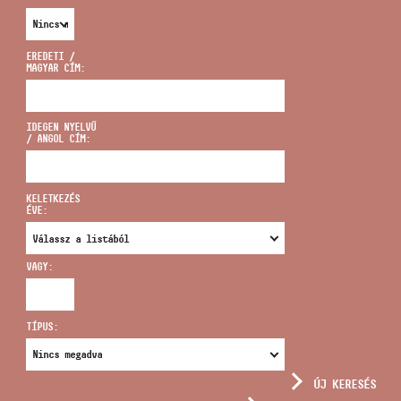
EREDETI /
MAGYAR CÍM:
CÍM
IDEGEN NYELVŰ
/ ANGOL CÍM:
EMAIL
infokozpont@bmc.hu
KELETKEZÉS
ÉVE:
TELEFON
VAGY:
NYITVA TARTÁS
TÍPUS:
ÚJ KERESÉS