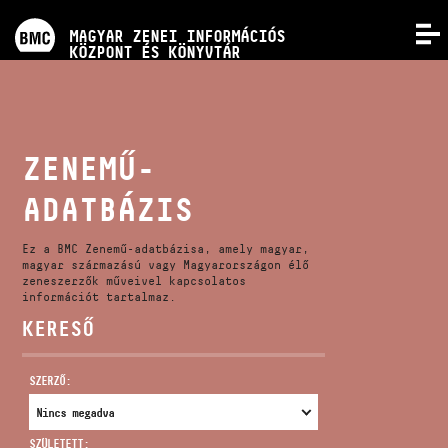
PROGRAMOK
MAGYAR ZENEI INFORMÁCIÓS
MENÜ
KÖZPONT ÉS KÖNYVTÁR
VERSENYEK
KÉPZÉSEK
ZENEMŰ-
ADATBÁZIS
KIADVÁNYOK
Ez a BMC Zenemű-adatbázisa, amely magyar,
RÓLUNK
magyar származású vagy Magyarországon élő
zeneszerzők műveivel kapcsolatos
információt tartalmaz.
KERESŐ
KAPCSOLAT
SZERZŐ:
VIDEÓ GALÉRIA
SZÜLETETT: