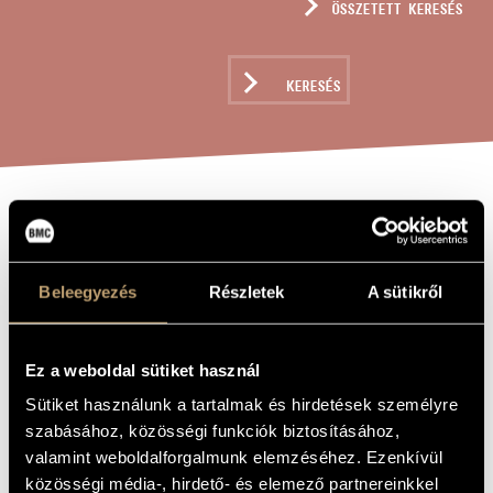
ÖSSZETETT KERESÉS
MŰVÉSZADATBÁZIS
ZENEMŰ-ADATBÁZIS
KERESÉS
ZENEI KÖNYVTÁR, ONLINE KATALÓGUS
CSÖNDES
A MŰ CÍME
TROMBITASZÓ
Beleegyezés
Részletek
A sütikről
HÁRFÁVAL
Ez a weboldal sütiket használ
Hollós Máté
ZENESZERZŐ
Sütiket használunk a tartalmak és hirdetések személyre
Csöndes trombitaszó hárfával
EREDETI /
szabásához, közösségi funkciók biztosításához,
MAGYAR CÍM
valamint weboldalforgalmunk elemzéséhez. Ezenkívül
Silent Trumpet Music with Harp
IDEGEN
NYELVŰ /
közösségi média-, hirdető- és elemező partnereinkkel
ANGOL CÍM