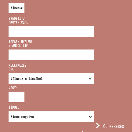
EREDETI /
MAGYAR CÍM:
CÍM
IDEGEN NYELVŰ
/ ANGOL CÍM:
EMAIL
infokozpont@bmc.hu
KELETKEZÉS
ÉVE:
TELEFON
VAGY:
NYITVA TARTÁS
TÍPUS:
ÚJ KERESÉS