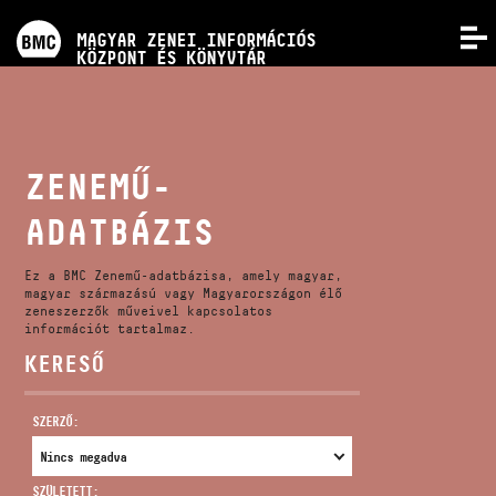
PROGRAMOK
MAGYAR ZENEI INFORMÁCIÓS
MENÜ
KÖZPONT ÉS KÖNYVTÁR
VERSENYEK
KÉPZÉSEK
ZENEMŰ-
ADATBÁZIS
KIADVÁNYOK
Ez a BMC Zenemű-adatbázisa, amely magyar,
RÓLUNK
magyar származású vagy Magyarországon élő
zeneszerzők műveivel kapcsolatos
információt tartalmaz.
KERESŐ
KAPCSOLAT
SZERZŐ:
VIDEÓ GALÉRIA
SZÜLETETT: